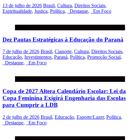
13 de julho de 2026
Brasil
,
Cultura
,
Direitos Sociais
,
Espiritualidade
,
Justiça
,
Política
,
_Destaque
,
_Em Foco
Brasil
Dez Pautas Estratégicas à Educação do Paraná
7 de julho de 2026
Brasil
,
Cianorte
,
Cultura
,
Direitos Sociais
,
Educação
,
Investimentos
,
Paraná
,
Política
,
Promoção Social
,
_Destaque
,
_Em Foco
Brasil
Copa de 2027 Altera Calendário Escolar: Lei da
Copa Feminina Exigirá Engenharia das Escolas
para Cumprir a LDB
2 de julho de 2026
Brasil
,
Educação
,
Esporte/Lazer
,
Política
,
_Destaque
,
_Em Foco
Cianorte