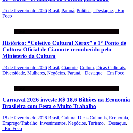
25 de fevereiro de 2026
Brasil
,
Paraná
,
Política
,
_Destaque
,
_Em
Foco
Brasil
Histórico: “Coletivo Cultural Xérox” é 1° Ponto de
Cultura Oficial de Cianorte reconhecido pelo
Ministério da Cultura
23 de fevereiro de 2026
Brasil
,
Cianorte
,
Cultura
,
Dicas Culturais
,
Diversidade
,
Mulheres
,
Negócios
,
Paraná
,
_Destaque
,
_Em Foco
Brasil
Carnaval 2026 investe R$ 18,6 Bilhões na Economia
Brasileira com Festa e Muito Trabalho
18 de fevereiro de 2026
Brasil
,
Cultura
,
Dicas Culturais
,
Economia
,
Emprego/Trabalho
,
Investimentos
,
Negócios
,
Turismo
,
_Destaque
,
_Em Foco