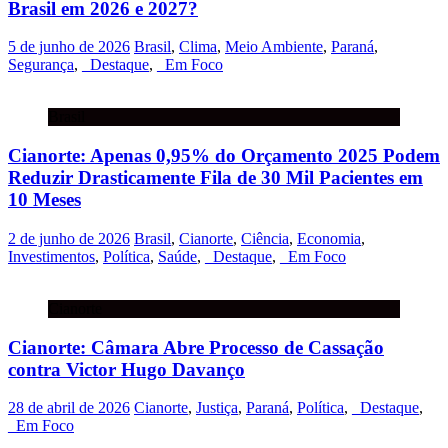
Brasil em 2026 e 2027?
5 de junho de 2026
Brasil
,
Clima
,
Meio Ambiente
,
Paraná
,
Segurança
,
_Destaque
,
_Em Foco
Brasil
Cianorte: Apenas 0,95% do Orçamento 2025 Podem
Reduzir Drasticamente Fila de 30 Mil Pacientes em
10 Meses
2 de junho de 2026
Brasil
,
Cianorte
,
Ciência
,
Economia
,
Investimentos
,
Política
,
Saúde
,
_Destaque
,
_Em Foco
Cianorte
Cianorte: Câmara Abre Processo de Cassação
contra Victor Hugo Davanço
28 de abril de 2026
Cianorte
,
Justiça
,
Paraná
,
Política
,
_Destaque
,
_Em Foco