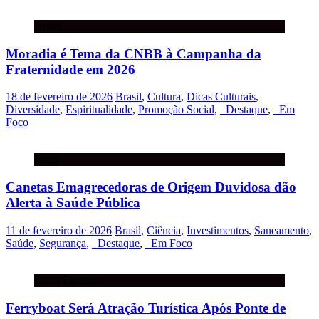
Brasil
Moradia é Tema da CNBB à Campanha da
Fraternidade em 2026
18 de fevereiro de 2026
Brasil
,
Cultura
,
Dicas Culturais
,
Diversidade
,
Espiritualidade
,
Promoção Social
,
_Destaque
,
_Em
Foco
Brasil
Canetas Emagrecedoras de Origem Duvidosa dão
Alerta à Saúde Pública
11 de fevereiro de 2026
Brasil
,
Ciência
,
Investimentos
,
Saneamento
,
Saúde
,
Segurança
,
_Destaque
,
_Em Foco
Dicas Culturais
Ferryboat Será Atração Turística Após Ponte de