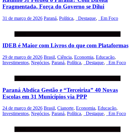
Fragmentada, Força do Governo se Dilui
31 de março de 2026
Paraná
,
Política
,
_Destaque
,
_Em Foco
Brasil
IDEB é Maior com Livros do que com Plataformas
29 de março de 2026
Brasil
,
Ciência
,
Economia
,
Educação
,
Investimentos
,
Negócios
,
Paraná
,
Política
,
_Destaque
,
_Em Foco
Brasil
Paraná Abdica Gestão e “Terceiriza” 40 Novas
Escolas em 31 Municípios via PPP
24 de março de 2026
Brasil
,
Cianorte
,
Economia
,
Educação
,
Investimentos
,
Negócios
,
Paraná
,
Política
,
_Destaque
,
_Em Foco
Brasil