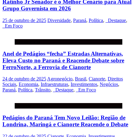
Ratinho Jr Senador é o Melhor Cenário para Atual
Grupo Governista em 2026
25 de outubro de 2025
Diversidade
,
Paraná
,
Política
,
_Destaque
,
_Em Foco
Agronegócio
Anel de Pedágios “fecha” Estradas Alternativas,
Eleva Custo no Paraná e Reacende Debate sobre
FerroNorte, a Ferrovia de Cianorte
24 de outubro de 2025
Agronegócio
,
Brasil
,
Cianorte
,
Direitos
Sociais
,
Economia
,
Infraestruturas
,
Investimentos
,
Negócios
,
Paraná
,
Política
,
Trânsito
,
_Destaque
,
_Em Foco
Cianorte
Pedágios do Paraná Tem Novo Leilão: Região de
Londrina, Maringá e Cianorte Reacende o Debate
22 de outubro de 2025
Cianorte
,
Economia
,
Investimentos
,