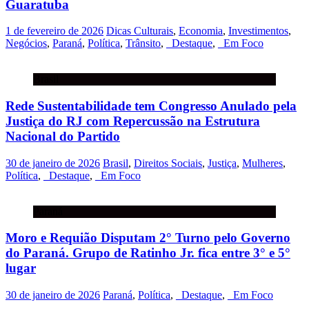
Guaratuba
1 de fevereiro de 2026
Dicas Culturais
,
Economia
,
Investimentos
,
Negócios
,
Paraná
,
Política
,
Trânsito
,
_Destaque
,
_Em Foco
Brasil
Rede Sustentabilidade tem Congresso Anulado pela
Justiça do RJ com Repercussão na Estrutura
Nacional do Partido
30 de janeiro de 2026
Brasil
,
Direitos Sociais
,
Justiça
,
Mulheres
,
Política
,
_Destaque
,
_Em Foco
Paraná
Moro e Requião Disputam 2° Turno pelo Governo
do Paraná. Grupo de Ratinho Jr. fica entre 3° e 5°
lugar
30 de janeiro de 2026
Paraná
,
Política
,
_Destaque
,
_Em Foco