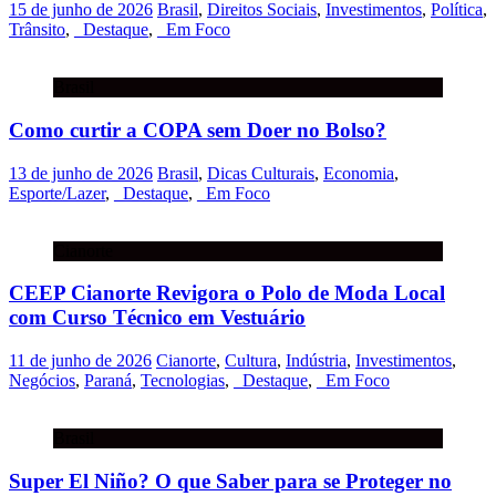
15 de junho de 2026
Brasil
,
Direitos Sociais
,
Investimentos
,
Política
,
Trânsito
,
_Destaque
,
_Em Foco
Brasil
Como curtir a COPA sem Doer no Bolso?
13 de junho de 2026
Brasil
,
Dicas Culturais
,
Economia
,
Esporte/Lazer
,
_Destaque
,
_Em Foco
Cianorte
CEEP Cianorte Revigora o Polo de Moda Local
com Curso Técnico em Vestuário
11 de junho de 2026
Cianorte
,
Cultura
,
Indústria
,
Investimentos
,
Negócios
,
Paraná
,
Tecnologias
,
_Destaque
,
_Em Foco
Brasil
Super El Niño? O que Saber para se Proteger no