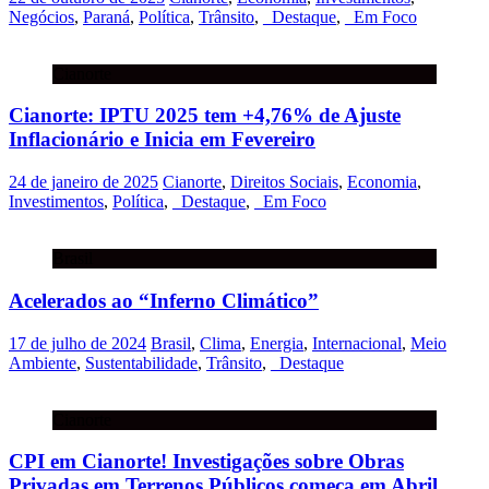
Negócios
,
Paraná
,
Política
,
Trânsito
,
_Destaque
,
_Em Foco
Cianorte
Cianorte: IPTU 2025 tem +4,76% de Ajuste
Inflacionário e Inicia em Fevereiro
24 de janeiro de 2025
Cianorte
,
Direitos Sociais
,
Economia
,
Investimentos
,
Política
,
_Destaque
,
_Em Foco
Brasil
Acelerados ao “Inferno Climático”
17 de julho de 2024
Brasil
,
Clima
,
Energia
,
Internacional
,
Meio
Ambiente
,
Sustentabilidade
,
Trânsito
,
_Destaque
Cianorte
CPI em Cianorte! Investigações sobre Obras
Privadas em Terrenos Públicos começa em Abril