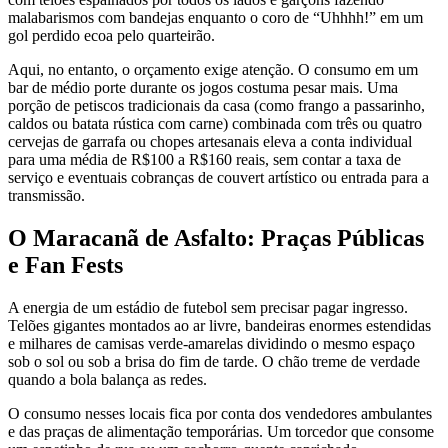
malabarismos com bandejas enquanto o coro de “Uhhhh!” em um
gol perdido ecoa pelo quarteirão.
Aqui, no entanto, o orçamento exige atenção. O consumo em um
bar de médio porte durante os jogos costuma pesar mais. Uma
porção de petiscos tradicionais da casa (como frango a passarinho,
caldos ou batata rústica com carne) combinada com três ou quatro
cervejas de garrafa ou chopes artesanais eleva a conta individual
para uma média de R$100 a R$160 reais, sem contar a taxa de
serviço e eventuais cobranças de couvert artístico ou entrada para a
transmissão.
O Maracanã de Asfalto: Praças Públicas
e Fan Fests
A energia de um estádio de futebol sem precisar pagar ingresso.
Telões gigantes montados ao ar livre, bandeiras enormes estendidas
e milhares de camisas verde-amarelas dividindo o mesmo espaço
sob o sol ou sob a brisa do fim de tarde. O chão treme de verdade
quando a bola balança as redes.
O consumo nesses locais fica por conta dos vendedores ambulantes
e das praças de alimentação temporárias. Um torcedor que consome