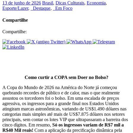
13 de junho de 2026
Brasil
,
Dicas Culturais
,
Economia
,
Esporte/Lazer
,
_Destaque
,
_Em Foco
Compartilhe
Compartilhe:
Como curtir a COPA sem Doer no Bolso?
A Copa do Mundo de 2026 na América do Norte já começou
quebrando recordes de público e de calor, mas o que realmente
assustou os torcedores foi o bolso. Em uma escalada de preços
agressiva, os ingressos para a grande final nos Estados Unidos
atingiram marcas astronômicas, variando de US$1.490 dólares nas
categorias mais simples até mais de US$7.875 dólares nos setores
principais, sem contar os lotes VIP que ultrapassaram a barreira dos
cinco dígitos. Em resumo,
Só os ingressos variam de R$7 mil a
R$40 Mil reais!
Com a aplicação da precificação dinâmica pela