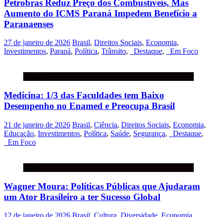
Petrobras Reduz Preço dos Combustíveis, Mas
Aumento do ICMS Paraná Impedem Benefício a
Paranaenses
27 de janeiro de 2026
Brasil
,
Direitos Sociais
,
Economia
,
Investimentos
,
Paraná
,
Política
,
Trânsito
,
_Destaque
,
_Em Foco
Brasil
Medicina: 1/3 das Faculdades tem Baixo
Desempenho no Enamed e Preocupa Brasil
21 de janeiro de 2026
Brasil
,
Ciência
,
Direitos Sociais
,
Economia
,
Educação
,
Investimentos
,
Política
,
Saúde
,
Segurança
,
_Destaque
,
_Em Foco
Brasil
Wagner Moura: Políticas Públicas que Ajudaram
um Ator Brasileiro a ter Sucesso Global
12 de janeiro de 2026
Brasil
,
Cultura
,
Diversidade
,
Economia
,