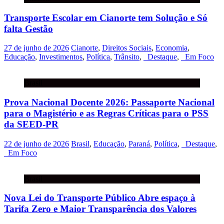
Transporte Escolar em Cianorte tem Solução e Só
falta Gestão
27 de junho de 2026
Cianorte
,
Direitos Sociais
,
Economia
,
Educação
,
Investimentos
,
Política
,
Trânsito
,
_Destaque
,
_Em Foco
Brasil
Prova Nacional Docente 2026: Passaporte Nacional
para o Magistério e as Regras Críticas para o PSS
da SEED-PR
22 de junho de 2026
Brasil
,
Educação
,
Paraná
,
Política
,
_Destaque
,
_Em Foco
Brasil
Nova Lei do Transporte Público Abre espaço à
Tarifa Zero e Maior Transparência dos Valores