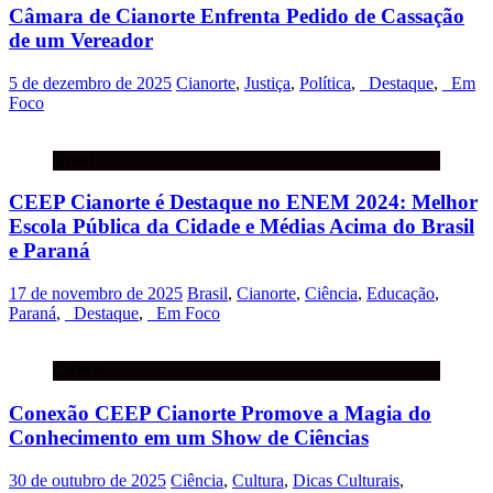
Câmara de Cianorte Enfrenta Pedido de Cassação
de um Vereador
5 de dezembro de 2025
Cianorte
,
Justiça
,
Política
,
_Destaque
,
_Em
Foco
Brasil
CEEP Cianorte é Destaque no ENEM 2024: Melhor
Escola Pública da Cidade e Médias Acima do Brasil
e Paraná
17 de novembro de 2025
Brasil
,
Cianorte
,
Ciência
,
Educação
,
Paraná
,
_Destaque
,
_Em Foco
Ciência
Conexão CEEP Cianorte Promove a Magia do
Conhecimento em um Show de Ciências
30 de outubro de 2025
Ciência
,
Cultura
,
Dicas Culturais
,