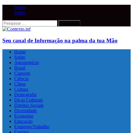
Home
Sobre
Pesquisar
por:
Seu canal de Informação na palma da tua Mão
Home
Sobre
Agronegócio
Brasil
Cianorte
Ciência
Clima
Cultura
Demografia
Dicas Culturais
Direitos Sociais
Diversidade
Economia
Educação
Emprego/Trabalho
Energia