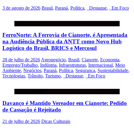
3 de agosto de 2026
Brasil
,
Paraná
,
Política
,
_Destaque
,
_Em Foco
Agronegócio
FerroNorte: A Ferrovia de Cianorte, é Apresentada
na Audiência Pública da ANTT como Novo Hub
Logístico do Brasil, BRICS e Mercosul
28 de julho de 2026
Agronegócio
,
Brasil
,
Cianorte
,
Economia
,
Emprego/Trabalho
,
Indústria
,
Infraestruturas
,
Internacional
,
Meio
Ambiente
,
Negócios
,
Paraná
,
Política
,
Segurança
,
Sustentabilidade
,
Tecnologias
,
Trânsito
,
Turismo
,
_Destaque
,
_Em Foco
Dicas Culturais
Davanço é Mantido Vereador em Cianorte: Pedido
de Cassação é Rejeitado
21 de julho de 2026
Dicas Culturais