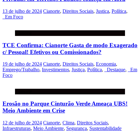
13 de julho de 2024
Cianorte
,
Direitos Sociais
,
Justiça
,
Política
,
_Em Foco
Cianorte
TCE Confirma: Cianorte Gasta de modo Exagerado
c/ Pessoal! Efetivos ou Comissionados?
19 de julho de 2024
Cianorte
,
Direitos Sociais
,
Economia
,
Emprego/Trabalho
,
Investimentos
,
Justiça
,
Política
,
_Destaque
,
_Em
Foco
Cianorte
Erosão no Parque Cinturão Verde Ameaça UBS!
Meio Ambiente em Crise
12 de julho de 2024
Cianorte
,
Clima
,
Direitos Sociais
,
Infraestruturas
,
Meio Ambiente
,
Segurança
,
Sustentabilidade