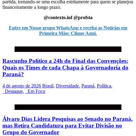
partida, tornando-se uma escolha estritamente para quem se planejou
financeiramente a longo prazo.
@contexto.inf @profsta
Entre em Nosso grupo WhatsApp e receba as Notícias em
Primeira Mão: Clique Aqui.
Brasil
Rascunho Político a 24h do Final das Convenções:
Quais os Times de cada Chapa à Governadoria do
Paraná?
4 de agosto de 2026
Brasil
,
Diversidade
,
Paraná
,
Política
,
_Destaque
,
_Em Foco
Brasil
Álvaro Dias Lidera Pesquisas ao Senado no Paraná,
mas Retira Candidatura para Evitar Divisão no
Grupo do Governador