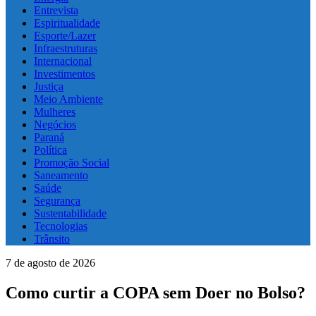
Entrevista
Espiritualidade
Esporte/Lazer
Infraestruturas
Internacional
Investimentos
Justiça
Meio Ambiente
Mulheres
Negócios
Paraná
Política
Promoção Social
Saneamento
Saúde
Segurança
Sustentabilidade
Tecnologias
Trânsito
7 de agosto de 2026
Como curtir a COPA sem Doer no Bolso?