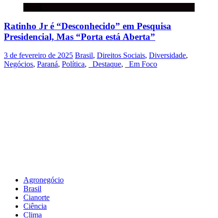
Brasil
Ratinho Jr é “Desconhecido” em Pesquisa
Presidencial, Mas “Porta está Aberta”
3 de fevereiro de 2025
Brasil
,
Direitos Sociais
,
Diversidade
,
Negócios
,
Paraná
,
Política
,
_Destaque
,
_Em Foco
Agronegócio
Brasil
Cianorte
Ciência
Clima