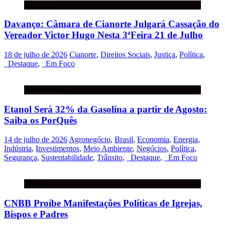
Cianorte
Davanço: Câmara de Cianorte Julgará Cassação do
Vereador Victor Hugo Nesta 3ªFeira 21 de Julho
18 de julho de 2026
Cianorte
,
Direitos Sociais
,
Justiça
,
Política
,
_Destaque
,
_Em Foco
Agronegócio
Etanol Será 32% da Gasolina a partir de Agosto:
Saiba os PorQuês
14 de julho de 2026
Agronegócio
,
Brasil
,
Economia
,
Energia
,
Indústria
,
Investimentos
,
Meio Ambiente
,
Negócios
,
Política
,
Segurança
,
Sustentabilidade
,
Trânsito
,
_Destaque
,
_Em Foco
Brasil
CNBB Proíbe Manifestações Políticas de Igrejas,
Bispos e Padres