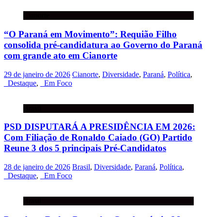
Cianorte
“O Paraná em Movimento”: Requião Filho
consolida pré-candidatura ao Governo do Paraná
com grande ato em Cianorte
29 de janeiro de 2026
Cianorte
,
Diversidade
,
Paraná
,
Política
,
_Destaque
,
_Em Foco
Brasil
PSD DISPUTARÁ A PRESIDÊNCIA EM 2026:
Com Filiação de Ronaldo Caiado (GO) Partido
Reune 3 dos 5 principais Pré-Candidatos
28 de janeiro de 2026
Brasil
,
Diversidade
,
Paraná
,
Política
,
_Destaque
,
_Em Foco
Brasil