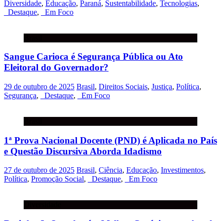
Diversidade
,
Educação
,
Paraná
,
Sustentabilidade
,
Tecnologias
,
_Destaque
,
_Em Foco
Brasil
Sangue Carioca é Segurança Pública ou Ato
Eleitoral do Governador?
29 de outubro de 2025
Brasil
,
Direitos Sociais
,
Justiça
,
Política
,
Segurança
,
_Destaque
,
_Em Foco
Brasil
1ª Prova Nacional Docente (PND) é Aplicada no País
e Questão Discursiva Aborda Idadismo
27 de outubro de 2025
Brasil
,
Ciência
,
Educação
,
Investimentos
,
Política
,
Promoção Social
,
_Destaque
,
_Em Foco
Diversidade