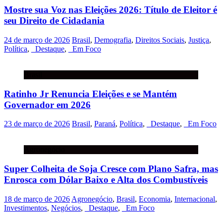
Mostre sua Voz nas Eleições 2026: Título de Eleitor é
seu Direito de Cidadania
24 de março de 2026
Brasil
,
Demografia
,
Direitos Sociais
,
Justiça
,
Política
,
_Destaque
,
_Em Foco
Brasil
Ratinho Jr Renuncia Eleições e se Mantém
Governador em 2026
23 de março de 2026
Brasil
,
Paraná
,
Política
,
_Destaque
,
_Em Foco
Agronegócio
Super Colheita de Soja Cresce com Plano Safra, mas
Enrosca com Dólar Baixo e Alta dos Combustíveis
18 de março de 2026
Agronegócio
,
Brasil
,
Economia
,
Internacional
,
Investimentos
,
Negócios
,
_Destaque
,
_Em Foco