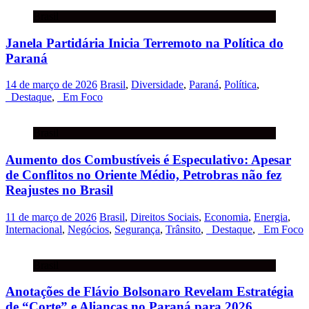
Brasil
Janela Partidária Inicia Terremoto na Política do
Paraná
14 de março de 2026
Brasil
,
Diversidade
,
Paraná
,
Política
,
_Destaque
,
_Em Foco
Brasil
Aumento dos Combustíveis é Especulativo: Apesar
de Conflitos no Oriente Médio, Petrobras não fez
Reajustes no Brasil
11 de março de 2026
Brasil
,
Direitos Sociais
,
Economia
,
Energia
,
Internacional
,
Negócios
,
Segurança
,
Trânsito
,
_Destaque
,
_Em Foco
Brasil
Anotações de Flávio Bolsonaro Revelam Estratégia
de “Corte” e Alianças no Paraná para 2026