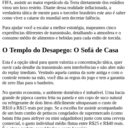
FIFA, assistir ao maior espetáculo da Terra diretamente dos estádios
virou um luxo restrito. Diante dessa realidade inflacionada, a
verdadeira tática de mestre para o torcedor brasileiro este ano é saber
como viver a catarse do mundial sem decretar falência.
Para ajudar você a escalar a melhor estratégia, mapeamos cinco
experiências diferentes de transmissão, detalhando a atmosfera e o
consumo médio de alimentos e bebidas para cada estilo de torcida.
O Templo do Desapego: O Sofá de Casa
Esta é a opção ideal para quem valoriza a concentração tática, quer
ouvir cada detalhe da transmissão sem interferências e não abre mão
do replay imediato. Vestindo aquela camisa da sorte antiga e com o
controle remoto na mão, você dita as regras do jogo e tem a garantia
de zero filas para o banheiro.
No quesito economia, o ambiente doméstico é imbatível. Uma bacia
grande de pipoca caseira feita na panela e um copo de suco natural
ou refrigerante de dois litros dificilmente ultrapassam o custo de
R$10 a R$15 reais por jogo. Se a escolha for assistir acompanhado
de um bom combo de petiscos congelados de supermercado (como
batata frita para airfryer ou mini salgadinhos) junto com uma cerveja
comercial, o gasto individual médio flutua entre R$25 e R$40 reais.