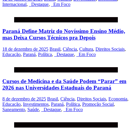
Internacional
,
_Destaque
,
_Em Foco
Brasil
Paraná Define Matriz do Novíssimo Ensino Médio,
mas Deixa Cursos Técnicos pra Depois
18 de dezembro de 2025
Brasil
,
Ciência
,
Cultura
,
Direitos Sociais
,
Educação
,
Paraná
,
Política
,
_Destaque
,
_Em Foco
Brasil
Cursos de Medicina e da Saúde Podem “Parar” em
2026 nas Universidades Estaduais do Paraná
8 de dezembro de 2025
Brasil
,
Ciência
,
Direitos Sociais
,
Economia
,
Educação
,
Investimentos
,
Paraná
,
Política
,
Promoção Social
,
Saneamento
,
Saúde
,
_Destaque
,
_Em Foco
Cianorte