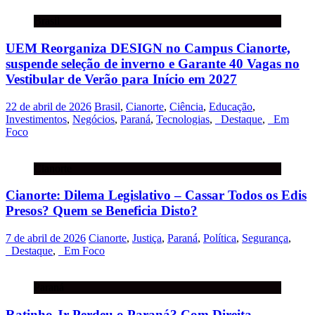
Brasil
UEM Reorganiza DESIGN no Campus Cianorte,
suspende seleção de inverno e Garante 40 Vagas no
Vestibular de Verão para Início em 2027
22 de abril de 2026
Brasil
,
Cianorte
,
Ciência
,
Educação
,
Investimentos
,
Negócios
,
Paraná
,
Tecnologias
,
_Destaque
,
_Em
Foco
Cianorte
Cianorte: Dilema Legislativo – Cassar Todos os Edis
Presos? Quem se Beneficia Disto?
7 de abril de 2026
Cianorte
,
Justiça
,
Paraná
,
Política
,
Segurança
,
_Destaque
,
_Em Foco
Paraná
Ratinho Jr Perdeu o Paraná? Com Direita