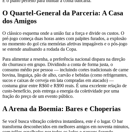
É o plano perfeito para blindar a conta bancária.
O Quartel-General da Parceria: A Casa
dos Amigos
O clássico esquema onde a união faz a força e divide os custos. O
pré-jogo começa duas horas antes com palpites furados, a explosão
no momento do gol cria memórias afetivas impagáveis e o pós-jogo
se estende analisando a rodada da Copa.
Para alimentar a resenha, a preferência nacional dispara na direção
do churrasco em grupo. Dividindo a conta de forma justa, o
consumo médio por pessoa — incluindo cortes tradicionais de carne
bovina, linguiça, pão de alho, carvão e bebidas (como refrigerantes,
sucos e caixas de cerveja em lata compradas em atacado) —
costuma girar entre R$60 e R$90 reais. É uma excelente relação de
custo-benefício, pois entrega a energia da coletividade por uma
fração do preço de um evento público.
A Arena da Boemia: Bares e Choperias
Se você busca vibração coletiva instantânea, este é o lugar. O bar
transforma desconhecidos em melhores amigos em noventa minutos,
com telões espalhados por todos os lados e garçons fazendo