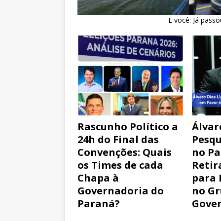
E você: Já pass
Rascunho Político a
Álvar
24h do Final das
Pesqu
Convenções: Quais
no Pa
os Times de cada
Retir
Chapa à
para 
Governadoria do
no Gr
Paraná?
Gove