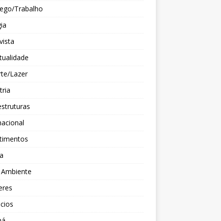
ego/Trabalho
ia
vista
itualidade
te/Lazer
tria
estruturas
nacional
stimentos
ça
 Ambiente
eres
cios
ná