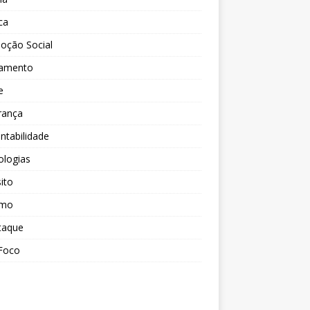
ica
oção Social
amento
e
rança
ntabilidade
ologias
ito
smo
taque
Foco