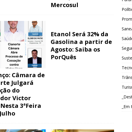
Mercosul
Polít
Prom
Sane
Etanol Será 32% da
Saúd
Gasolina a partir de
Agosto: Saiba os
Segu
PorQuês
Suste
Tecn
ço: Câmara de
Trâns
rte Julgará
Turi
ção do
dor Victor
_Des
Nesta 3ªFeira
_Em 
 Julho