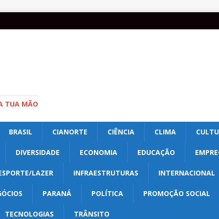
A TUA MÃO
BRASIL
CIANORTE
CIÊNCIA
CLIMA
CULT
DIVERSIDADE
ECONOMIA
EDUCAÇÃO
EMPRE
ESPORTE/LAZER
INFRAESTRUTURAS
INTERNACIONAL
GÓCIOS
PARANÁ
POLÍTICA
PROMOÇÃO SOCIAL
TECNOLOGIAS
TRÂNSITO