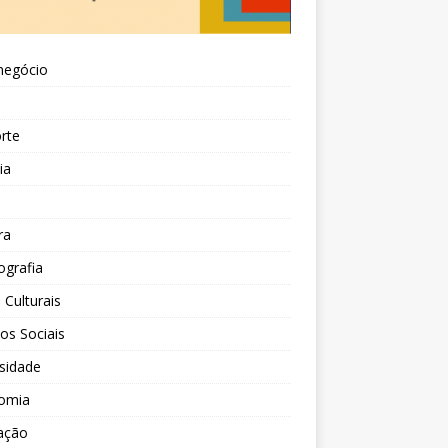
negócio
l
rte
ia
a
ra
grafia
 Culturais
tos Sociais
sidade
omia
ação