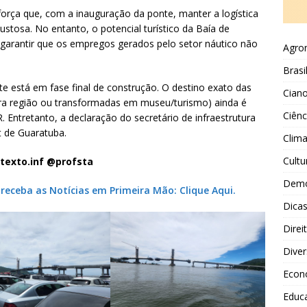
eforça que, com a inauguração da ponte, manter a logística
custosa. No entanto, o potencial turístico da Baía de
a garantir que os empregos gerados pelo setor náutico não
Agro
Brasi
nte está em fase final de construção. O destino exato das
Ciano
utra região ou transformadas em museu/turismo) ainda é
Ciênc
 Entretanto, a declaração do secretário de infraestrutura
t de Guaratuba.
Clim
Cultu
texto.inf @profsta
Demo
eceba as Notícias em Primeira Mão: Clique Aqui.
Dicas
Direi
Diver
Econ
Educ