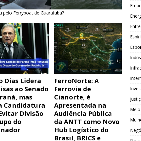
Empr
ou pelo Ferryboat de Guaratuba?
Energ
Entre
Espir
Espor
Indús
Infra
Inter
o Dias Lidera
FerroNorte: A
isas ao Senado
Ferrovia de
Inve
raná, mas
Cianorte, é
Justi
a Candidatura
Apresentada na
Meio
Evitar Divisão
Audiência Pública
Mulh
upo do
da ANTT como Novo
rnador
Hub Logístico do
Negó
Brasil, BRICS e
Para