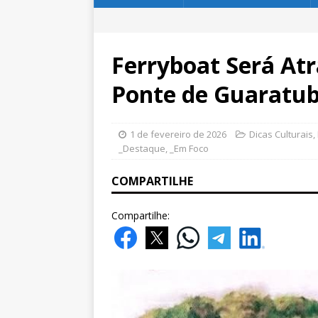
Ferryboat Será Atr
Ponte de Guaratu
1 de fevereiro de 2026
Dicas Culturais
,
_Destaque
,
_Em Foco
COMPARTILHE
Compartilhe: