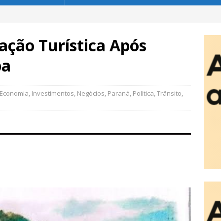
ação Turística Após
ba
Economia
,
Investimentos
,
Negócios
,
Paraná
,
Política
,
Trânsito
,