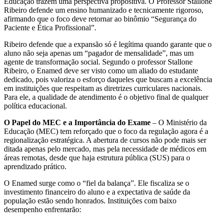
Educação trazem uma perspectiva propositiva. O Professor Stallone
Ribeiro defende um ensino humanizado e tecnicamente rigoroso,
afirmando que o foco deve retornar ao binômio “Segurança do
Paciente e Ética Profissional”.
Ribeiro defende que a expansão só é legítima quando garante que o
aluno não seja apenas um “pagador de mensalidade”, mas um
agente de transformação social. Segundo o professor Stallone
Ribeiro, o Enamed deve ser visto como um aliado do estudante
dedicado, pois valoriza o esforço daqueles que buscam a excelência
em instituições que respeitam as diretrizes curriculares nacionais.
Para ele, a qualidade de atendimento é o objetivo final de qualquer
política educacional.
O Papel do MEC e a Importância do Exame
– O Ministério da
Educação (MEC) tem reforçado que o foco da regulação agora é a
regionalização estratégica. A abertura de cursos não pode mais ser
ditada apenas pelo mercado, mas pela necessidade de médicos em
áreas remotas, desde que haja estrutura pública (SUS) para o
aprendizado prático.
O Enamed surge como o “fiel da balança”. Ele fiscaliza se o
investimento financeiro do aluno e a expectativa de saúde da
população estão sendo honrados. Instituições com baixo
desempenho enfrentarão: