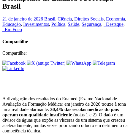
Brasil
21 de janeiro de 2026
Brasil
,
Ciência
,
Direitos Sociais
,
Economia
,
Educação
,
Investimentos
,
Política
,
Saúde
,
Segurança
,
_Destaque
,
_Em Foco
Compartilhe
Compartilhe:
A divulgação dos resultados do Enamed (Exame Nacional de
Avaliação da Formação Médica) em janeiro de 2026 trouxe à tona
uma realidade alarmante:
30,4% das escolas médicas do país
operam com qualidade insuficiente
(notas 1 e 2). O dado é um
divisor de águas que expõe as vísceras de um sistema que cresceu
aceleradamente, muitas vezes priorizando o lucro em detrimento da
competência técnica.