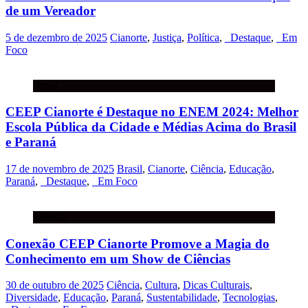
de um Vereador
5 de dezembro de 2025
Cianorte
,
Justiça
,
Política
,
_Destaque
,
_Em
Foco
Brasil
CEEP Cianorte é Destaque no ENEM 2024: Melhor
Escola Pública da Cidade e Médias Acima do Brasil
e Paraná
17 de novembro de 2025
Brasil
,
Cianorte
,
Ciência
,
Educação
,
Paraná
,
_Destaque
,
_Em Foco
Ciência
Conexão CEEP Cianorte Promove a Magia do
Conhecimento em um Show de Ciências
30 de outubro de 2025
Ciência
,
Cultura
,
Dicas Culturais
,
Diversidade
,
Educação
,
Paraná
,
Sustentabilidade
,
Tecnologias
,