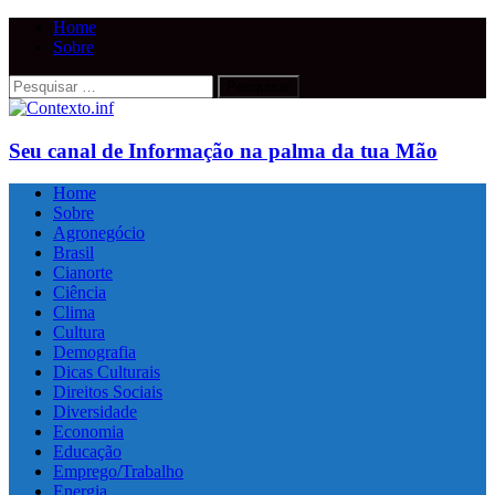
Home
Sobre
Pesquisar
por:
Seu canal de Informação na palma da tua Mão
Home
Sobre
Agronegócio
Brasil
Cianorte
Ciência
Clima
Cultura
Demografia
Dicas Culturais
Direitos Sociais
Diversidade
Economia
Educação
Emprego/Trabalho
Energia