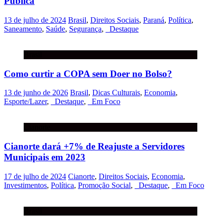
Pública
13 de julho de 2024
Brasil
,
Direitos Sociais
,
Paraná
,
Política
,
Saneamento
,
Saúde
,
Segurança
,
_Destaque
Brasil
Como curtir a COPA sem Doer no Bolso?
13 de junho de 2026
Brasil
,
Dicas Culturais
,
Economia
,
Esporte/Lazer
,
_Destaque
,
_Em Foco
Cianorte
Cianorte dará +7% de Reajuste a Servidores
Municipais em 2023
17 de julho de 2024
Cianorte
,
Direitos Sociais
,
Economia
,
Investimentos
,
Política
,
Promoção Social
,
_Destaque
,
_Em Foco
Brasil