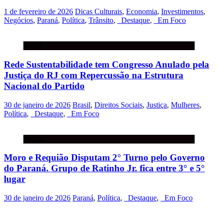
1 de fevereiro de 2026
Dicas Culturais
,
Economia
,
Investimentos
,
Negócios
,
Paraná
,
Política
,
Trânsito
,
_Destaque
,
_Em Foco
Brasil
Rede Sustentabilidade tem Congresso Anulado pela
Justiça do RJ com Repercussão na Estrutura
Nacional do Partido
30 de janeiro de 2026
Brasil
,
Direitos Sociais
,
Justiça
,
Mulheres
,
Política
,
_Destaque
,
_Em Foco
Paraná
Moro e Requião Disputam 2° Turno pelo Governo
do Paraná. Grupo de Ratinho Jr. fica entre 3° e 5°
lugar
30 de janeiro de 2026
Paraná
,
Política
,
_Destaque
,
_Em Foco