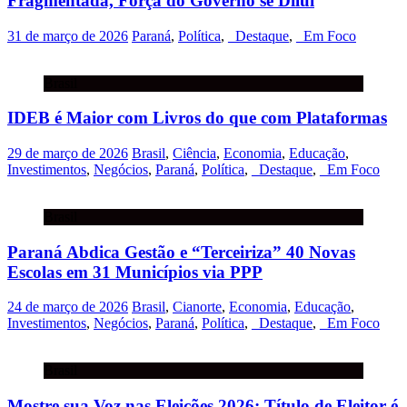
Fragmentada, Força do Governo se Dilui
31 de março de 2026
Paraná
,
Política
,
_Destaque
,
_Em Foco
Brasil
IDEB é Maior com Livros do que com Plataformas
29 de março de 2026
Brasil
,
Ciência
,
Economia
,
Educação
,
Investimentos
,
Negócios
,
Paraná
,
Política
,
_Destaque
,
_Em Foco
Brasil
Paraná Abdica Gestão e “Terceiriza” 40 Novas
Escolas em 31 Municípios via PPP
24 de março de 2026
Brasil
,
Cianorte
,
Economia
,
Educação
,
Investimentos
,
Negócios
,
Paraná
,
Política
,
_Destaque
,
_Em Foco
Brasil
Mostre sua Voz nas Eleições 2026: Título de Eleitor é