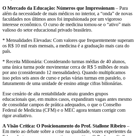
O Mercado da Educação: Números que Impressionam
– Para
além da necessidade de mais médicos no interior, a “onda” de novas
faculdades nos últimos anos foi impulsionada por um vigoroso
interesse econômico. O curso de medicina tornou-se o “ativo” mais
valioso do setor educacional privado brasileiro.
* Mensalidades Elevadas: Com valores que frequentemente superam
os R$ 10 mil reais mensais, a medicina é a graduação mais cara do
país.
* Receita Milionária: Considerando turmas médias de 40 alunos,
uma única turma pode movimentar cerca de R$ 5 milhões de reais
por ano (considerando 12 mensalidades). Quando multiplicamos
isso pelos seis anos de curso e pelas várias turmas em paralelo, o
faturamento de uma unidade de ensino atinge cifras bilionárias.
Esse cenário de alta rentabilidade atraiu grandes grupos
educacionais que, em muitos casos, expandiram vagas antes mesmo
de consolidar campos de prática adequados, o que o Conselho
Federal de Medicina (CFM) e o MEC agora tentam corrigir com
rigor avaliativo.
A Visão Crítica: O Posicionamento do Prof. Stallone Ribeiro
–
Em meio ao debate sobre a crise na qualidade, vozes experientes da