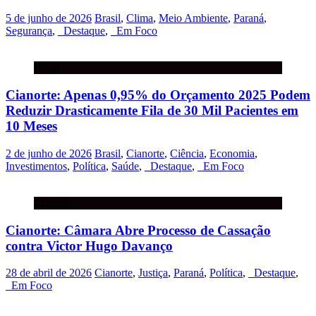
5 de junho de 2026
Brasil
,
Clima
,
Meio Ambiente
,
Paraná
,
Segurança
,
_Destaque
,
_Em Foco
Brasil
Cianorte: Apenas 0,95% do Orçamento 2025 Podem
Reduzir Drasticamente Fila de 30 Mil Pacientes em
10 Meses
2 de junho de 2026
Brasil
,
Cianorte
,
Ciência
,
Economia
,
Investimentos
,
Política
,
Saúde
,
_Destaque
,
_Em Foco
Cianorte
Cianorte: Câmara Abre Processo de Cassação
contra Victor Hugo Davanço
28 de abril de 2026
Cianorte
,
Justiça
,
Paraná
,
Política
,
_Destaque
,
_Em Foco