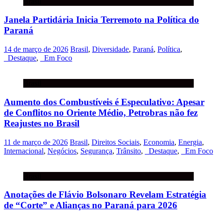
Brasil
Janela Partidária Inicia Terremoto na Política do
Paraná
14 de março de 2026
Brasil
,
Diversidade
,
Paraná
,
Política
,
_Destaque
,
_Em Foco
Brasil
Aumento dos Combustíveis é Especulativo: Apesar
de Conflitos no Oriente Médio, Petrobras não fez
Reajustes no Brasil
11 de março de 2026
Brasil
,
Direitos Sociais
,
Economia
,
Energia
,
Internacional
,
Negócios
,
Segurança
,
Trânsito
,
_Destaque
,
_Em Foco
Brasil
Anotações de Flávio Bolsonaro Revelam Estratégia
de “Corte” e Alianças no Paraná para 2026