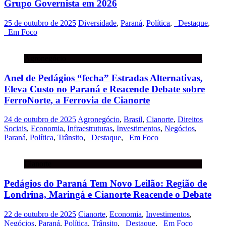
Grupo Governista em 2026
25 de outubro de 2025
Diversidade
,
Paraná
,
Política
,
_Destaque
,
_Em Foco
Agronegócio
Anel de Pedágios “fecha” Estradas Alternativas,
Eleva Custo no Paraná e Reacende Debate sobre
FerroNorte, a Ferrovia de Cianorte
24 de outubro de 2025
Agronegócio
,
Brasil
,
Cianorte
,
Direitos
Sociais
,
Economia
,
Infraestruturas
,
Investimentos
,
Negócios
,
Paraná
,
Política
,
Trânsito
,
_Destaque
,
_Em Foco
Cianorte
Pedágios do Paraná Tem Novo Leilão: Região de
Londrina, Maringá e Cianorte Reacende o Debate
22 de outubro de 2025
Cianorte
,
Economia
,
Investimentos
,
Negócios
,
Paraná
,
Política
,
Trânsito
,
_Destaque
,
_Em Foco