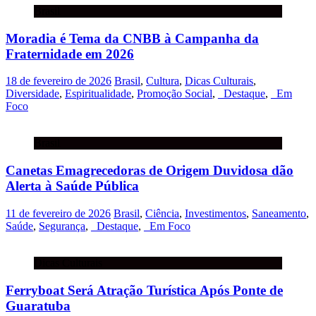
Brasil
Moradia é Tema da CNBB à Campanha da
Fraternidade em 2026
18 de fevereiro de 2026
Brasil
,
Cultura
,
Dicas Culturais
,
Diversidade
,
Espiritualidade
,
Promoção Social
,
_Destaque
,
_Em
Foco
Brasil
Canetas Emagrecedoras de Origem Duvidosa dão
Alerta à Saúde Pública
11 de fevereiro de 2026
Brasil
,
Ciência
,
Investimentos
,
Saneamento
,
Saúde
,
Segurança
,
_Destaque
,
_Em Foco
Dicas Culturais
Ferryboat Será Atração Turística Após Ponte de
Guaratuba