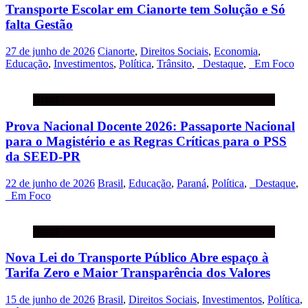
Transporte Escolar em Cianorte tem Solução e Só
falta Gestão
27 de junho de 2026
Cianorte
,
Direitos Sociais
,
Economia
,
Educação
,
Investimentos
,
Política
,
Trânsito
,
_Destaque
,
_Em Foco
Brasil
Prova Nacional Docente 2026: Passaporte Nacional
para o Magistério e as Regras Críticas para o PSS
da SEED-PR
22 de junho de 2026
Brasil
,
Educação
,
Paraná
,
Política
,
_Destaque
,
_Em Foco
Brasil
Nova Lei do Transporte Público Abre espaço à
Tarifa Zero e Maior Transparência dos Valores
15 de junho de 2026
Brasil
,
Direitos Sociais
,
Investimentos
,
Política
,