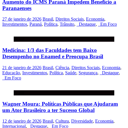
Aumento do ICMS Paraná Impedem Benefício a
Paranaenses
27 de janeiro de 2026
Brasil
,
Direitos Sociais
,
Economia
,
Investimentos
,
Paraná
,
Política
,
Trânsito
,
_Destaque
,
_Em Foco
Brasil
Medicina: 1/3 das Faculdades tem Baixo
Desempenho no Enamed e Preocupa Brasil
21 de janeiro de 2026
Brasil
,
Ciência
,
Direitos Sociais
,
Economia
,
Educação
,
Investimentos
,
Política
,
Saúde
,
Segurança
,
_Destaque
,
_Em Foco
Brasil
Wagner Moura: Políticas Públicas que Ajudaram
um Ator Brasileiro a ter Sucesso Global
12 de janeiro de 2026
Brasil
,
Cultura
,
Diversidade
,
Economia
,
Internacional
,
_Destaque
,
_Em Foco