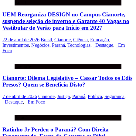
Brasil
UEM Reorganiza DESIGN no Campus Cianorte,
suspende seleção de inverno e Garante 40 Vagas no
Vestibular de Verão para Início em 2027
22 de abril de 2026
Brasil
,
Cianorte
,
Ciência
,
Educação
,
Investimentos
,
Negócios
,
Paraná
,
Tecnologias
,
_Destaque
,
_Em
Foco
Cianorte
Cianorte: Dilema Legislativo – Cassar Todos os Edis
Presos? Quem se Beneficia Disto?
7 de abril de 2026
Cianorte
,
Justiça
,
Paraná
,
Política
,
Segurança
,
_Destaque
,
_Em Foco
Paraná
Ratinho Jr Perdeu o Paraná? Com Direita