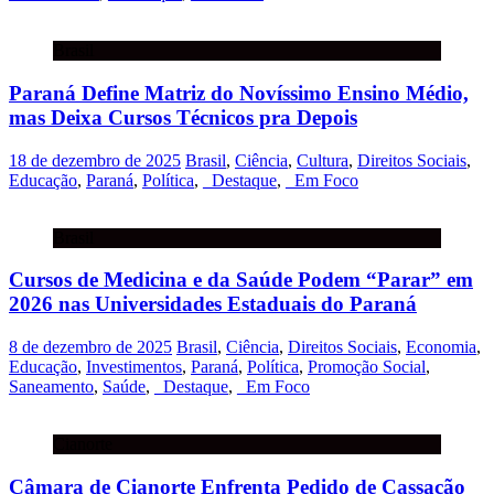
Brasil
Paraná Define Matriz do Novíssimo Ensino Médio,
mas Deixa Cursos Técnicos pra Depois
18 de dezembro de 2025
Brasil
,
Ciência
,
Cultura
,
Direitos Sociais
,
Educação
,
Paraná
,
Política
,
_Destaque
,
_Em Foco
Brasil
Cursos de Medicina e da Saúde Podem “Parar” em
2026 nas Universidades Estaduais do Paraná
8 de dezembro de 2025
Brasil
,
Ciência
,
Direitos Sociais
,
Economia
,
Educação
,
Investimentos
,
Paraná
,
Política
,
Promoção Social
,
Saneamento
,
Saúde
,
_Destaque
,
_Em Foco
Cianorte
Câmara de Cianorte Enfrenta Pedido de Cassação