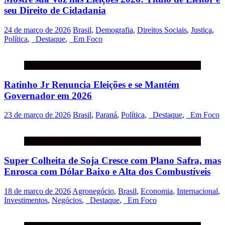
seu Direito de Cidadania
24 de março de 2026
Brasil
,
Demografia
,
Direitos Sociais
,
Justiça
,
Política
,
_Destaque
,
_Em Foco
Brasil
Ratinho Jr Renuncia Eleições e se Mantém
Governador em 2026
23 de março de 2026
Brasil
,
Paraná
,
Política
,
_Destaque
,
_Em Foco
Agronegócio
Super Colheita de Soja Cresce com Plano Safra, mas
Enrosca com Dólar Baixo e Alta dos Combustíveis
18 de março de 2026
Agronegócio
,
Brasil
,
Economia
,
Internacional
,
Investimentos
,
Negócios
,
_Destaque
,
_Em Foco