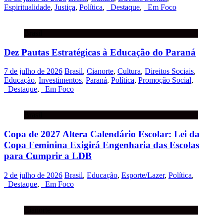
Espiritualidade
,
Justiça
,
Política
,
_Destaque
,
_Em Foco
Brasil
Dez Pautas Estratégicas à Educação do Paraná
7 de julho de 2026
Brasil
,
Cianorte
,
Cultura
,
Direitos Sociais
,
Educação
,
Investimentos
,
Paraná
,
Política
,
Promoção Social
,
_Destaque
,
_Em Foco
Brasil
Copa de 2027 Altera Calendário Escolar: Lei da
Copa Feminina Exigirá Engenharia das Escolas
para Cumprir a LDB
2 de julho de 2026
Brasil
,
Educação
,
Esporte/Lazer
,
Política
,
_Destaque
,
_Em Foco
Cianorte