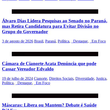
Brasil
Álvaro Dias Lidera Pesquisas ao Senado no Paraná,
mas Retira Candidatura para Evitar Divisão no
Grupo do Governador
3 de agosto de 2026
Brasil
,
Paraná
,
Política
,
_Destaque
,
_Em Foco
Cianorte
Câmara de Cianorte Acata Denúncia que pode
Cassar Vereador Edvaldo
19 de julho de 2024
Cianorte
,
Direitos Sociais
,
Diversidade
,
Justiça
,
Política
,
_Destaque
,
_Em Foco
Brasil
Máscaras: Libera ou Mantem? Debate é Saúde