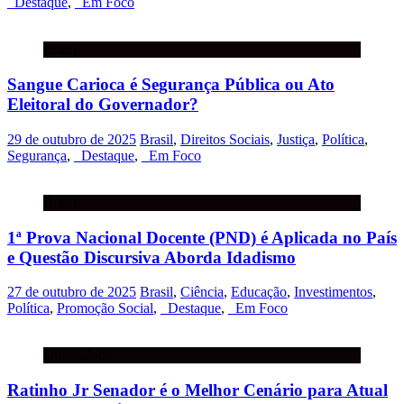
_Destaque
,
_Em Foco
Brasil
Sangue Carioca é Segurança Pública ou Ato
Eleitoral do Governador?
29 de outubro de 2025
Brasil
,
Direitos Sociais
,
Justiça
,
Política
,
Segurança
,
_Destaque
,
_Em Foco
Brasil
1ª Prova Nacional Docente (PND) é Aplicada no País
e Questão Discursiva Aborda Idadismo
27 de outubro de 2025
Brasil
,
Ciência
,
Educação
,
Investimentos
,
Política
,
Promoção Social
,
_Destaque
,
_Em Foco
Diversidade
Ratinho Jr Senador é o Melhor Cenário para Atual