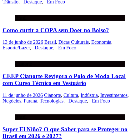
Trânsito
,
_Destaque
,
_Em Foco
Brasil
Como curtir a COPA sem Doer no Bolso?
13 de junho de 2026
Brasil
,
Dicas Culturais
,
Economia
,
Esporte/Lazer
,
_Destaque
,
_Em Foco
Cianorte
CEEP Cianorte Revigora o Polo de Moda Local
com Curso Técnico em Vestuário
11 de junho de 2026
Cianorte
,
Cultura
,
Indústria
,
Investimentos
,
Negócios
,
Paraná
,
Tecnologias
,
_Destaque
,
_Em Foco
Brasil
Super El Niño? O que Saber para se Proteger no
Brasil em 2026 e 2027?