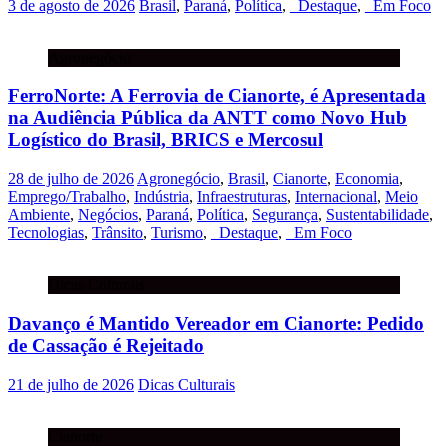
3 de agosto de 2026
Brasil
,
Paraná
,
Política
,
_Destaque
,
_Em Foco
Agronegócio
FerroNorte: A Ferrovia de Cianorte, é Apresentada
na Audiência Pública da ANTT como Novo Hub
Logístico do Brasil, BRICS e Mercosul
28 de julho de 2026
Agronegócio
,
Brasil
,
Cianorte
,
Economia
,
Emprego/Trabalho
,
Indústria
,
Infraestruturas
,
Internacional
,
Meio
Ambiente
,
Negócios
,
Paraná
,
Política
,
Segurança
,
Sustentabilidade
,
Tecnologias
,
Trânsito
,
Turismo
,
_Destaque
,
_Em Foco
Dicas Culturais
Davanço é Mantido Vereador em Cianorte: Pedido
de Cassação é Rejeitado
21 de julho de 2026
Dicas Culturais
Cianorte