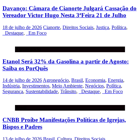
Davanço: Câmara de Cianorte Julgará Cassação do
Vereador Victor Hugo Nesta 3ªFeira 21 de Julho
18 de julho de 2026
Cianorte
,
Direitos Sociais
,
Justiça
,
Política
,
_Destaque
,
_Em Foco
Agronegócio
Etanol Será 32% da Gasolina a partir de Agosto:
Saiba os PorQuês
14 de julho de 2026
Agronegócio
,
Brasil
,
Economia
,
Energia
,
Indústria
,
Investimentos
,
Meio Ambiente
,
Negócios
,
Política
,
Segurança
,
Sustentabilidade
,
Trânsito
,
_Destaque
,
_Em Foco
Brasil
CNBB Proíbe Manifestações Políticas de Igrejas,
Bispos e Padres
13 de julho de 2026
Brasil
,
Cultura
,
Direitos Sociais
,