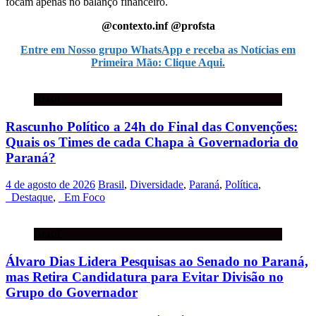
focam apenas no balanço financeiro.
@contexto.inf @profsta
Entre em Nosso grupo WhatsApp e receba as Notícias em
Primeira Mão: Clique Aqui.
Brasil
Rascunho Político a 24h do Final das Convenções:
Quais os Times de cada Chapa à Governadoria do
Paraná?
4 de agosto de 2026
Brasil
,
Diversidade
,
Paraná
,
Política
,
_Destaque
,
_Em Foco
Brasil
Álvaro Dias Lidera Pesquisas ao Senado no Paraná,
mas Retira Candidatura para Evitar Divisão no
Grupo do Governador