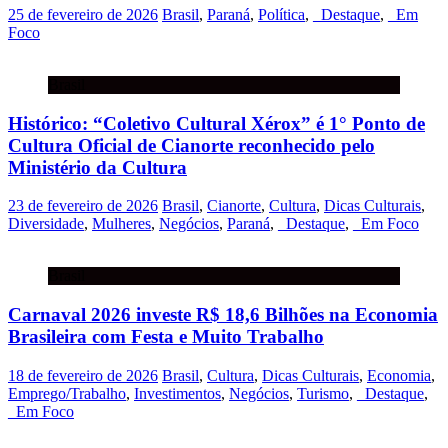
25 de fevereiro de 2026
Brasil
,
Paraná
,
Política
,
_Destaque
,
_Em
Foco
Brasil
Histórico: “Coletivo Cultural Xérox” é 1° Ponto de
Cultura Oficial de Cianorte reconhecido pelo
Ministério da Cultura
23 de fevereiro de 2026
Brasil
,
Cianorte
,
Cultura
,
Dicas Culturais
,
Diversidade
,
Mulheres
,
Negócios
,
Paraná
,
_Destaque
,
_Em Foco
Brasil
Carnaval 2026 investe R$ 18,6 Bilhões na Economia
Brasileira com Festa e Muito Trabalho
18 de fevereiro de 2026
Brasil
,
Cultura
,
Dicas Culturais
,
Economia
,
Emprego/Trabalho
,
Investimentos
,
Negócios
,
Turismo
,
_Destaque
,
_Em Foco