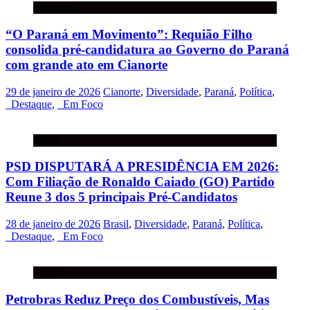
Cianorte
“O Paraná em Movimento”: Requião Filho
consolida pré-candidatura ao Governo do Paraná
com grande ato em Cianorte
29 de janeiro de 2026
Cianorte
,
Diversidade
,
Paraná
,
Política
,
_Destaque
,
_Em Foco
Brasil
PSD DISPUTARÁ A PRESIDÊNCIA EM 2026:
Com Filiação de Ronaldo Caiado (GO) Partido
Reune 3 dos 5 principais Pré-Candidatos
28 de janeiro de 2026
Brasil
,
Diversidade
,
Paraná
,
Política
,
_Destaque
,
_Em Foco
Brasil
Petrobras Reduz Preço dos Combustíveis, Mas