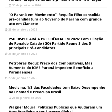
30 de janeiro de 2026
“O Paraná em Movimento”: Requião Filho consolida
pré-candidatura ao Governo do Paraná com grande
ato em Cianorte
29 de janeiro de 2026
PSD DISPUTARÁ A PRESIDÊNCIA EM 2026: Com Filiação
de Ronaldo Caiado (GO) Partido Reune 3 dos 5
principais Pré-Candidatos
28 de janeiro de 2026
Petrobras Reduz Preço dos Combustíveis, Mas
Aumento do ICMS Paraná Impedem Benefício a
Paranaenses
27 de janeiro de 2026
Medicina: 1/3 das Faculdades tem Baixo Desempenho
no Enamed e Preocupa Brasil
21 de janeiro de 2026
Wagner Moura: Políticas Públicas que Ajudaram um
Ator Brasileiro a ter Sucesso Global