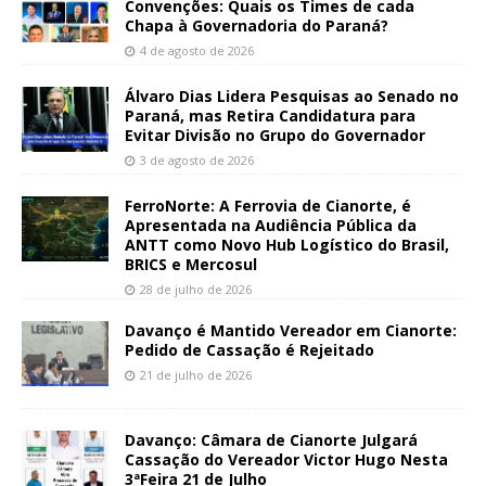
Convenções: Quais os Times de cada
Chapa à Governadoria do Paraná?
4 de agosto de 2026
Álvaro Dias Lidera Pesquisas ao Senado no
Paraná, mas Retira Candidatura para
Evitar Divisão no Grupo do Governador
3 de agosto de 2026
FerroNorte: A Ferrovia de Cianorte, é
Apresentada na Audiência Pública da
ANTT como Novo Hub Logístico do Brasil,
BRICS e Mercosul
28 de julho de 2026
Davanço é Mantido Vereador em Cianorte:
Pedido de Cassação é Rejeitado
21 de julho de 2026
Davanço: Câmara de Cianorte Julgará
Cassação do Vereador Victor Hugo Nesta
3ªFeira 21 de Julho