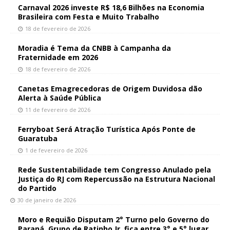
Carnaval 2026 investe R$ 18,6 Bilhões na Economia
Brasileira com Festa e Muito Trabalho
18 de fevereiro de 2026
Moradia é Tema da CNBB à Campanha da
Fraternidade em 2026
18 de fevereiro de 2026
Canetas Emagrecedoras de Origem Duvidosa dão
Alerta à Saúde Pública
11 de fevereiro de 2026
Ferryboat Será Atração Turística Após Ponte de
Guaratuba
1 de fevereiro de 2026
Rede Sustentabilidade tem Congresso Anulado pela
Justiça do RJ com Repercussão na Estrutura Nacional
do Partido
30 de janeiro de 2026
Moro e Requião Disputam 2° Turno pelo Governo do
Paraná. Grupo de Ratinho Jr. fica entre 3° e 5° lugar