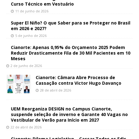
Curso Técnico em Vestuário
11 de junho de 2026
Super El Niño? O que Saber para se Proteger no Brasil
em 2026 e 2027?
5 de junho de 2026
Cianorte: Apenas 0,95% do Orçamento 2025 Podem
Reduzir Drasticamente Fila de 30 Mil Pacientes em 10
Meses
2 de junho de 2026
Cianorte: Câmara Abre Processo de
Cassação contra Victor Hugo Davanço
28 de abril de 2026
UEM Reorganiza DESIGN no Campus Cianorte,
suspende seleção de inverno e Garante 40 Vagas no
Vestibular de Verão para Início em 2027
22 de abril de 2026
Cianorte: Dilema Legislativo – Cassar Todos os Edis