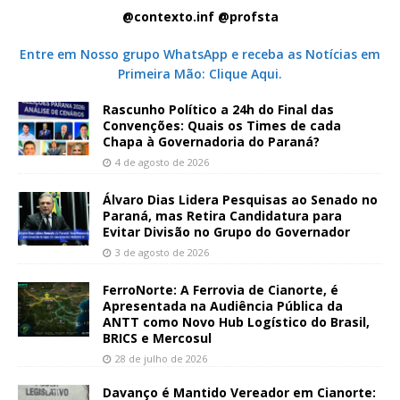
@contexto.inf @profsta
Entre em Nosso grupo WhatsApp e receba as Notícias em
Primeira Mão: Clique Aqui.
Rascunho Político a 24h do Final das
Convenções: Quais os Times de cada
Chapa à Governadoria do Paraná?
4 de agosto de 2026
Álvaro Dias Lidera Pesquisas ao Senado no
Paraná, mas Retira Candidatura para
Evitar Divisão no Grupo do Governador
3 de agosto de 2026
FerroNorte: A Ferrovia de Cianorte, é
Apresentada na Audiência Pública da
ANTT como Novo Hub Logístico do Brasil,
BRICS e Mercosul
28 de julho de 2026
Davanço é Mantido Vereador em Cianorte: