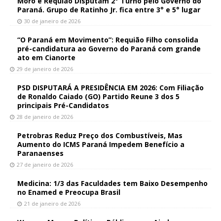
Moro e Requião Disputam 2° Turno pelo Governo do
Paraná. Grupo de Ratinho Jr. fica entre 3° e 5° lugar
30 de janeiro de 2026
“O Paraná em Movimento”: Requião Filho consolida
pré-candidatura ao Governo do Paraná com grande
ato em Cianorte
29 de janeiro de 2026
PSD DISPUTARÁ A PRESIDÊNCIA EM 2026: Com Filiação
de Ronaldo Caiado (GO) Partido Reune 3 dos 5
principais Pré-Candidatos
28 de janeiro de 2026
Petrobras Reduz Preço dos Combustíveis, Mas
Aumento do ICMS Paraná Impedem Benefício a
Paranaenses
27 de janeiro de 2026
Medicina: 1/3 das Faculdades tem Baixo Desempenho
no Enamed e Preocupa Brasil
21 de janeiro de 2026