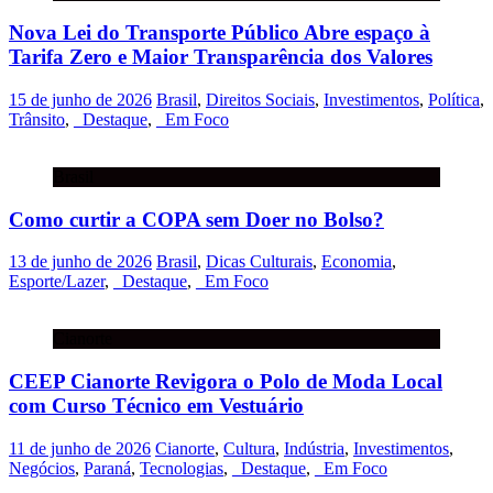
Nova Lei do Transporte Público Abre espaço à
Tarifa Zero e Maior Transparência dos Valores
15 de junho de 2026
Brasil
,
Direitos Sociais
,
Investimentos
,
Política
,
Trânsito
,
_Destaque
,
_Em Foco
Brasil
Como curtir a COPA sem Doer no Bolso?
13 de junho de 2026
Brasil
,
Dicas Culturais
,
Economia
,
Esporte/Lazer
,
_Destaque
,
_Em Foco
Cianorte
CEEP Cianorte Revigora o Polo de Moda Local
com Curso Técnico em Vestuário
11 de junho de 2026
Cianorte
,
Cultura
,
Indústria
,
Investimentos
,
Negócios
,
Paraná
,
Tecnologias
,
_Destaque
,
_Em Foco