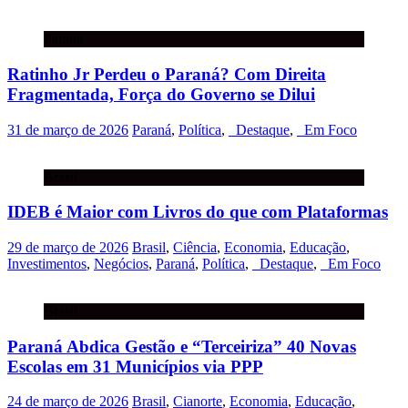
Paraná
Ratinho Jr Perdeu o Paraná? Com Direita
Fragmentada, Força do Governo se Dilui
31 de março de 2026
Paraná
,
Política
,
_Destaque
,
_Em Foco
Brasil
IDEB é Maior com Livros do que com Plataformas
29 de março de 2026
Brasil
,
Ciência
,
Economia
,
Educação
,
Investimentos
,
Negócios
,
Paraná
,
Política
,
_Destaque
,
_Em Foco
Brasil
Paraná Abdica Gestão e “Terceiriza” 40 Novas
Escolas em 31 Municípios via PPP
24 de março de 2026
Brasil
,
Cianorte
,
Economia
,
Educação
,