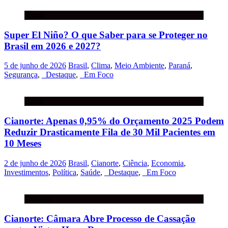
Brasil
Super El Niño? O que Saber para se Proteger no
Brasil em 2026 e 2027?
5 de junho de 2026
Brasil
,
Clima
,
Meio Ambiente
,
Paraná
,
Segurança
,
_Destaque
,
_Em Foco
Brasil
Cianorte: Apenas 0,95% do Orçamento 2025 Podem
Reduzir Drasticamente Fila de 30 Mil Pacientes em
10 Meses
2 de junho de 2026
Brasil
,
Cianorte
,
Ciência
,
Economia
,
Investimentos
,
Política
,
Saúde
,
_Destaque
,
_Em Foco
Cianorte
Cianorte: Câmara Abre Processo de Cassação