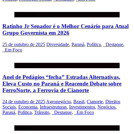
Diversidade
Ratinho Jr Senador é o Melhor Cenário para Atual
Grupo Governista em 2026
25 de outubro de 2025
Diversidade
,
Paraná
,
Política
,
_Destaque
,
_Em Foco
Agronegócio
Anel de Pedágios “fecha” Estradas Alternativas,
Eleva Custo no Paraná e Reacende Debate sobre
FerroNorte, a Ferrovia de Cianorte
24 de outubro de 2025
Agronegócio
,
Brasil
,
Cianorte
,
Direitos
Sociais
,
Economia
,
Infraestruturas
,
Investimentos
,
Negócios
,
Paraná
,
Política
,
Trânsito
,
_Destaque
,
_Em Foco
Cianorte