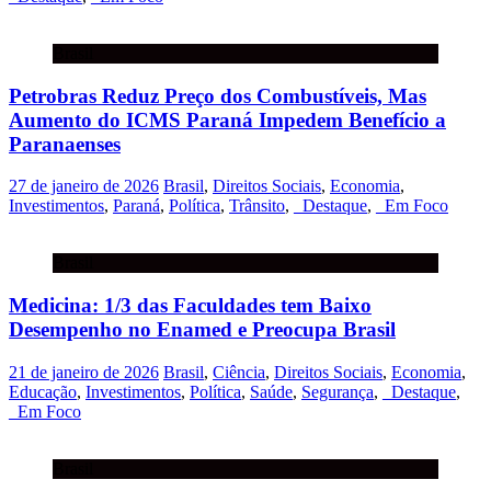
Brasil
Petrobras Reduz Preço dos Combustíveis, Mas
Aumento do ICMS Paraná Impedem Benefício a
Paranaenses
27 de janeiro de 2026
Brasil
,
Direitos Sociais
,
Economia
,
Investimentos
,
Paraná
,
Política
,
Trânsito
,
_Destaque
,
_Em Foco
Brasil
Medicina: 1/3 das Faculdades tem Baixo
Desempenho no Enamed e Preocupa Brasil
21 de janeiro de 2026
Brasil
,
Ciência
,
Direitos Sociais
,
Economia
,
Educação
,
Investimentos
,
Política
,
Saúde
,
Segurança
,
_Destaque
,
_Em Foco
Brasil