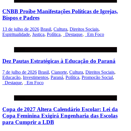
CNBB Proíbe Manifestações Políticas de Igrejas,
Bispos e Padres
13 de julho de 2026
Brasil
,
Cultura
,
Direitos Sociais
,
Espiritualidade
,
Justiça
,
Política
,
_Destaque
,
_Em Foco
Brasil
Dez Pautas Estratégicas à Educação do Paraná
7 de julho de 2026
Brasil
,
Cianorte
,
Cultura
,
Direitos Sociais
,
Educação
,
Investimentos
,
Paraná
,
Política
,
Promoção Social
,
_Destaque
,
_Em Foco
Brasil
Copa de 2027 Altera Calendário Escolar: Lei da
Copa Feminina Exigirá Engenharia das Escolas
para Cumprir a LDB