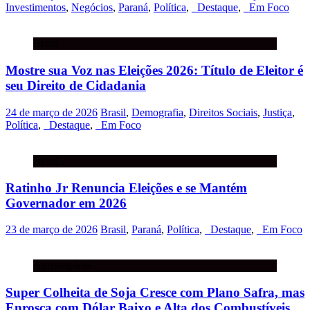
Investimentos
,
Negócios
,
Paraná
,
Política
,
_Destaque
,
_Em Foco
Brasil
Mostre sua Voz nas Eleições 2026: Título de Eleitor é
seu Direito de Cidadania
24 de março de 2026
Brasil
,
Demografia
,
Direitos Sociais
,
Justiça
,
Política
,
_Destaque
,
_Em Foco
Brasil
Ratinho Jr Renuncia Eleições e se Mantém
Governador em 2026
23 de março de 2026
Brasil
,
Paraná
,
Política
,
_Destaque
,
_Em Foco
Agronegócio
Super Colheita de Soja Cresce com Plano Safra, mas
Enrosca com Dólar Baixo e Alta dos Combustíveis