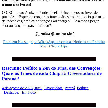
a mais nas Férias!
O CEO Takao Asuka defende a ideia de incentivos ao invés de
punições: “Espero encorajar os funcionários a sair do vício por meio
de incentivos, em vez de sanções ou coerção”. Se a moda pegar,
será que a galera pára de fumar?
@profsta @contexto.inf
Entre em Nosso grupo WhatsApp e receba as Notícias em Primeira
Mão: Clique Aqui
Brasil
Rascunho Político a 24h do Final das Convenções:
Quais os Times de cada Chapa à Governadoria do
Paraná?
4 de agosto de 2026
Brasil
,
Diversidade
,
Paraná
,
Política
,
_Destaque
,
_Em Foco
Brasil