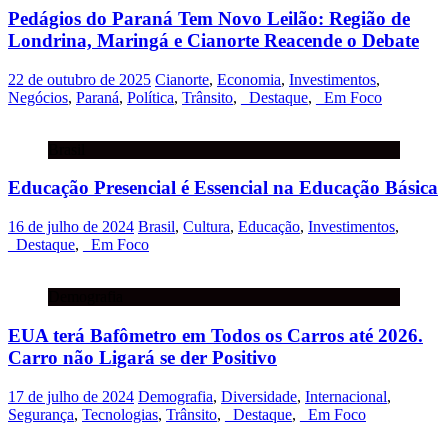
Pedágios do Paraná Tem Novo Leilão: Região de
Londrina, Maringá e Cianorte Reacende o Debate
22 de outubro de 2025
Cianorte
,
Economia
,
Investimentos
,
Negócios
,
Paraná
,
Política
,
Trânsito
,
_Destaque
,
_Em Foco
Brasil
Educação Presencial é Essencial na Educação Básica
16 de julho de 2024
Brasil
,
Cultura
,
Educação
,
Investimentos
,
_Destaque
,
_Em Foco
Demografia
EUA terá Bafômetro em Todos os Carros até 2026.
Carro não Ligará se der Positivo
17 de julho de 2024
Demografia
,
Diversidade
,
Internacional
,
Segurança
,
Tecnologias
,
Trânsito
,
_Destaque
,
_Em Foco