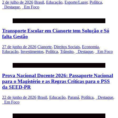
2 de julho de 2026
Brasil
,
Educação
,
Esporte/Lazer
,
Política
,
_Destaque
,
_Em Foco
Cianorte
Transporte Escolar em Cianorte tem Solução e Só
falta Gestão
27 de junho de 2026
Cianorte
,
Direitos Sociais
,
Economia
,
Educação
,
Investimentos
,
Política
,
Trânsito
,
_Destaque
,
_Em Foco
Brasil
Prova Nacional Docente 2026: Passaporte Nacional
para o Magistério e as Regras Críticas para o PSS
da SEED-PR
22 de junho de 2026
Brasil
,
Educação
,
Paraná
,
Política
,
_Destaque
,
_Em Foco
Brasil