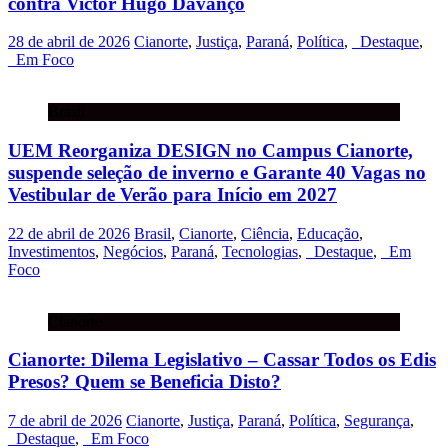
contra Victor Hugo Davanço
28 de abril de 2026
Cianorte
,
Justiça
,
Paraná
,
Política
,
_Destaque
,
_Em Foco
Brasil
UEM Reorganiza DESIGN no Campus Cianorte,
suspende seleção de inverno e Garante 40 Vagas no
Vestibular de Verão para Início em 2027
22 de abril de 2026
Brasil
,
Cianorte
,
Ciência
,
Educação
,
Investimentos
,
Negócios
,
Paraná
,
Tecnologias
,
_Destaque
,
_Em
Foco
Cianorte
Cianorte: Dilema Legislativo – Cassar Todos os Edis
Presos? Quem se Beneficia Disto?
7 de abril de 2026
Cianorte
,
Justiça
,
Paraná
,
Política
,
Segurança
,
_Destaque
,
_Em Foco