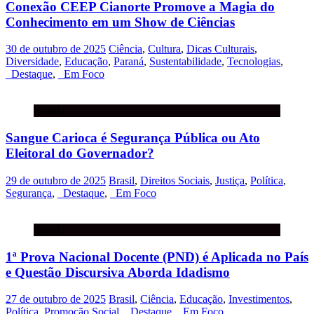
Conexão CEEP Cianorte Promove a Magia do
Conhecimento em um Show de Ciências
30 de outubro de 2025
Ciência
,
Cultura
,
Dicas Culturais
,
Diversidade
,
Educação
,
Paraná
,
Sustentabilidade
,
Tecnologias
,
_Destaque
,
_Em Foco
Brasil
Sangue Carioca é Segurança Pública ou Ato
Eleitoral do Governador?
29 de outubro de 2025
Brasil
,
Direitos Sociais
,
Justiça
,
Política
,
Segurança
,
_Destaque
,
_Em Foco
Brasil
1ª Prova Nacional Docente (PND) é Aplicada no País
e Questão Discursiva Aborda Idadismo
27 de outubro de 2025
Brasil
,
Ciência
,
Educação
,
Investimentos
,
Política
,
Promoção Social
,
_Destaque
,
_Em Foco