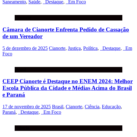
Saneamento
,
Saúde
,
_Destaque
,
_Em Foco
Cianorte
Câmara de Cianorte Enfrenta Pedido de Cassação
de um Vereador
5 de dezembro de 2025
Cianorte
,
Justiça
,
Política
,
_Destaque
,
_Em
Foco
Brasil
CEEP Cianorte é Destaque no ENEM 2024: Melhor
Escola Pública da Cidade e Médias Acima do Brasil
e Paraná
17 de novembro de 2025
Brasil
,
Cianorte
,
Ciência
,
Educação
,
Paraná
,
_Destaque
,
_Em Foco
Ciência