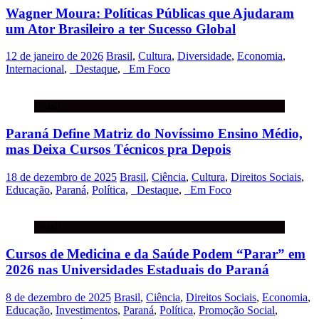
Wagner Moura: Políticas Públicas que Ajudaram
um Ator Brasileiro a ter Sucesso Global
12 de janeiro de 2026
Brasil
,
Cultura
,
Diversidade
,
Economia
,
Internacional
,
_Destaque
,
_Em Foco
Brasil
Paraná Define Matriz do Novíssimo Ensino Médio,
mas Deixa Cursos Técnicos pra Depois
18 de dezembro de 2025
Brasil
,
Ciência
,
Cultura
,
Direitos Sociais
,
Educação
,
Paraná
,
Política
,
_Destaque
,
_Em Foco
Brasil
Cursos de Medicina e da Saúde Podem “Parar” em
2026 nas Universidades Estaduais do Paraná
8 de dezembro de 2025
Brasil
,
Ciência
,
Direitos Sociais
,
Economia
,
Educação
,
Investimentos
,
Paraná
,
Política
,
Promoção Social
,