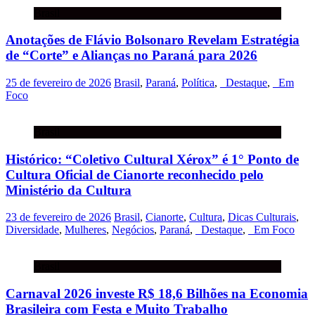
Brasil
Anotações de Flávio Bolsonaro Revelam Estratégia
de “Corte” e Alianças no Paraná para 2026
25 de fevereiro de 2026
Brasil
,
Paraná
,
Política
,
_Destaque
,
_Em
Foco
Brasil
Histórico: “Coletivo Cultural Xérox” é 1° Ponto de
Cultura Oficial de Cianorte reconhecido pelo
Ministério da Cultura
23 de fevereiro de 2026
Brasil
,
Cianorte
,
Cultura
,
Dicas Culturais
,
Diversidade
,
Mulheres
,
Negócios
,
Paraná
,
_Destaque
,
_Em Foco
Brasil
Carnaval 2026 investe R$ 18,6 Bilhões na Economia
Brasileira com Festa e Muito Trabalho