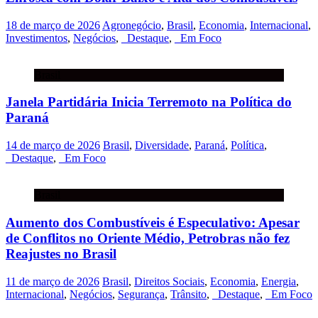
18 de março de 2026
Agronegócio
,
Brasil
,
Economia
,
Internacional
,
Investimentos
,
Negócios
,
_Destaque
,
_Em Foco
Brasil
Janela Partidária Inicia Terremoto na Política do
Paraná
14 de março de 2026
Brasil
,
Diversidade
,
Paraná
,
Política
,
_Destaque
,
_Em Foco
Brasil
Aumento dos Combustíveis é Especulativo: Apesar
de Conflitos no Oriente Médio, Petrobras não fez
Reajustes no Brasil
11 de março de 2026
Brasil
,
Direitos Sociais
,
Economia
,
Energia
,
Internacional
,
Negócios
,
Segurança
,
Trânsito
,
_Destaque
,
_Em Foco