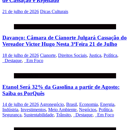
de Cassação é Rejeitado
21 de julho de 2026
Dicas Culturais
Cianorte
Davanço: Câmara de Cianorte Julgará Cassação do
Vereador Victor Hugo Nesta 3ªFeira 21 de Julho
18 de julho de 2026
Cianorte
,
Direitos Sociais
,
Justiça
,
Política
,
_Destaque
,
_Em Foco
Agronegócio
Etanol Será 32% da Gasolina a partir de Agosto:
Saiba os PorQuês
14 de julho de 2026
Agronegócio
,
Brasil
,
Economia
,
Energia
,
Indústria
,
Investimentos
,
Meio Ambiente
,
Negócios
,
Política
,
Segurança
,
Sustentabilidade
,
Trânsito
,
_Destaque
,
_Em Foco
Brasil