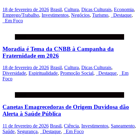
18 de fevereiro de 2026
Brasil
,
Cultura
,
Dicas Culturais
,
Economia
,
Emprego/Trabalho
,
Investimentos
,
Negócios
,
Turismo
,
_Destaque
,
_Em Foco
Brasil
Moradia é Tema da CNBB à Campanha da
Fraternidade em 2026
18 de fevereiro de 2026
Brasil
,
Cultura
,
Dicas Culturais
,
Diversidade
,
Espiritualidade
,
Promoção Social
,
_Destaque
,
_Em
Foco
Brasil
Canetas Emagrecedoras de Origem Duvidosa dão
Alerta à Saúde Pública
11 de fevereiro de 2026
Brasil
,
Ciência
,
Investimentos
,
Saneamento
,
Saúde
,
Segurança
,
_Destaque
,
_Em Foco