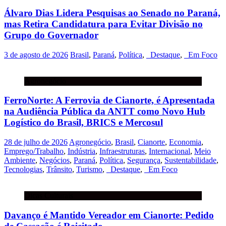
Álvaro Dias Lidera Pesquisas ao Senado no Paraná,
mas Retira Candidatura para Evitar Divisão no
Grupo do Governador
3 de agosto de 2026
Brasil
,
Paraná
,
Política
,
_Destaque
,
_Em Foco
Agronegócio
FerroNorte: A Ferrovia de Cianorte, é Apresentada
na Audiência Pública da ANTT como Novo Hub
Logístico do Brasil, BRICS e Mercosul
28 de julho de 2026
Agronegócio
,
Brasil
,
Cianorte
,
Economia
,
Emprego/Trabalho
,
Indústria
,
Infraestruturas
,
Internacional
,
Meio
Ambiente
,
Negócios
,
Paraná
,
Política
,
Segurança
,
Sustentabilidade
,
Tecnologias
,
Trânsito
,
Turismo
,
_Destaque
,
_Em Foco
Dicas Culturais
Davanço é Mantido Vereador em Cianorte: Pedido