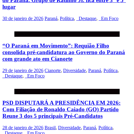
do Paraná. Grupo de Ratinho Jr. fica entre 3° e 5°
lugar
30 de janeiro de 2026
Paraná
,
Política
,
_Destaque
,
_Em Foco
Cianorte
“O Paraná em Movimento”: Requião Filho
consolida pré-candidatura ao Governo do Paraná
com grande ato em Cianorte
29 de janeiro de 2026
Cianorte
,
Diversidade
,
Paraná
,
Política
,
_Destaque
,
_Em Foco
Brasil
PSD DISPUTARÁ A PRESIDÊNCIA EM 2026:
Com Filiação de Ronaldo Caiado (GO) Partido
Reune 3 dos 5 principais Pré-Candidatos
28 de janeiro de 2026
Brasil
,
Diversidade
,
Paraná
,
Política
,
_Destaque
,
_Em Foco