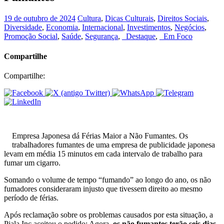
19 de outubro de 2024
Cultura
,
Dicas Culturais
,
Direitos Sociais
,
Diversidade
,
Economia
,
Internacional
,
Investimentos
,
Negócios
,
Promoção Social
,
Saúde
,
Segurança
,
_Destaque
,
_Em Foco
Compartilhe
Compartilhe:
Empresa Japonesa dá Férias Maior a Não Fumantes. Os
trabalhadores fumantes de uma empresa de publicidade japonesa
levam em média 15 minutos em cada intervalo de trabalho para
fumar um cigarro.
Somando o volume de tempo “fumando” ao longo do ano, os não
fumadores consideraram injusto que tivessem direito ao mesmo
período de férias.
Após reclamação sobre os problemas causados ​​por esta situação, a
Piala Inc aceitou o pedido: Agora,
os não fumantes terão seis dias