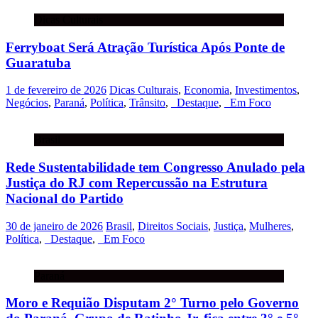
Dicas Culturais
Ferryboat Será Atração Turística Após Ponte de
Guaratuba
1 de fevereiro de 2026
Dicas Culturais
,
Economia
,
Investimentos
,
Negócios
,
Paraná
,
Política
,
Trânsito
,
_Destaque
,
_Em Foco
Brasil
Rede Sustentabilidade tem Congresso Anulado pela
Justiça do RJ com Repercussão na Estrutura
Nacional do Partido
30 de janeiro de 2026
Brasil
,
Direitos Sociais
,
Justiça
,
Mulheres
,
Política
,
_Destaque
,
_Em Foco
Paraná
Moro e Requião Disputam 2° Turno pelo Governo