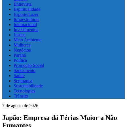
Entrevista
Espiritualidade
Esporte/Lazer
Infraestruturas
Internacional
Investimentos
Justiça
Meio Ambiente
Mulheres
Negócios
Paraná
Política
Promoção Social
Saneamento
Saúde
Segurança
Sustentabilidade
Tecnologias
Trânsito
7 de agosto de 2026
Japão: Empresa dá Férias Maior a Não
Fumantes