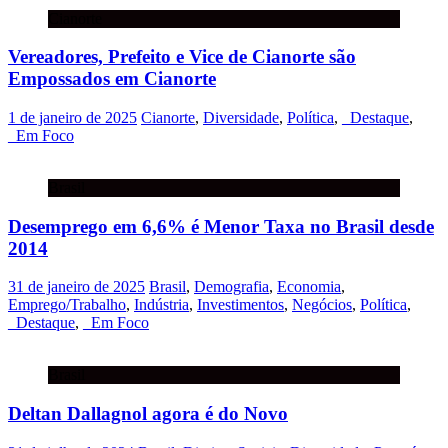
Cianorte
Vereadores, Prefeito e Vice de Cianorte são
Empossados em Cianorte
1 de janeiro de 2025
Cianorte
,
Diversidade
,
Política
,
_Destaque
,
_Em Foco
Brasil
Desemprego em 6,6% é Menor Taxa no Brasil desde
2014
31 de janeiro de 2025
Brasil
,
Demografia
,
Economia
,
Emprego/Trabalho
,
Indústria
,
Investimentos
,
Negócios
,
Política
,
_Destaque
,
_Em Foco
Brasil
Deltan Dallagnol agora é do Novo