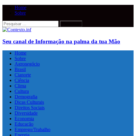
Home
Sobre
Pesquisar
por:
Seu canal de Informação na palma da tua Mão
Home
Sobre
Agronegócio
Brasil
Cianorte
Ciência
Clima
Cultura
Demografia
Dicas Culturais
Direitos Sociais
Diversidade
Economia
Educação
Emprego/Trabalho
Energia