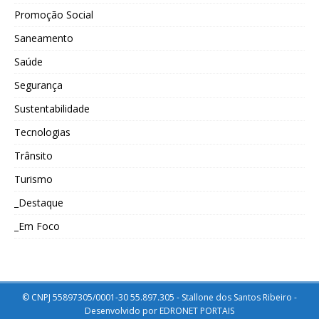
Promoção Social
Saneamento
Saúde
Segurança
Sustentabilidade
Tecnologias
Trânsito
Turismo
_Destaque
_Em Foco
© CNPJ 55897305/0001-30 55.897.305 - Stallone dos Santos Ribeiro -
Desenvolvido por
EDRONET PORTAIS