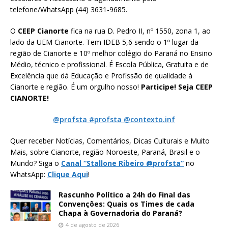
telefone/WhatsApp (44) 3631-9685.
O
CEEP Cianorte
fica na rua D. Pedro II, nº 1550, zona 1, ao
lado da UEM Cianorte. Tem IDEB 5,6 sendo o 1º lugar da
região de Cianorte e 10º melhor colégio do Paraná no Ensino
Médio, técnico e profissional. É Escola Pública, Gratuita e de
Excelência que dá Educação e Profissão de qualidade à
Cianorte e região. É um orgulho nosso!
Participe! Seja CEEP
CIANORTE!
@profsta #profsta @contexto.inf
Quer receber Notícias, Comentários, Dicas Culturais e Muito
Mais, sobre Cianorte, região Noroeste, Paraná, Brasil e o
Mundo? Siga o
Canal “Stallone Ribeiro @profsta”
no
WhatsApp:
Clique Aqui
!
Rascunho Político a 24h do Final das
Convenções: Quais os Times de cada
Chapa à Governadoria do Paraná?
4 de agosto de 2026