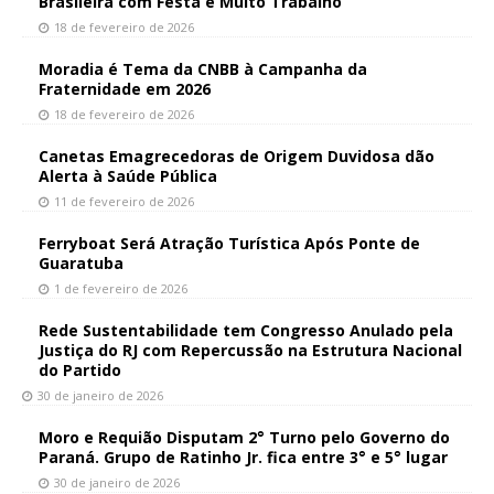
Brasileira com Festa e Muito Trabalho
18 de fevereiro de 2026
Moradia é Tema da CNBB à Campanha da
Fraternidade em 2026
18 de fevereiro de 2026
Canetas Emagrecedoras de Origem Duvidosa dão
Alerta à Saúde Pública
11 de fevereiro de 2026
Ferryboat Será Atração Turística Após Ponte de
Guaratuba
1 de fevereiro de 2026
Rede Sustentabilidade tem Congresso Anulado pela
Justiça do RJ com Repercussão na Estrutura Nacional
do Partido
30 de janeiro de 2026
Moro e Requião Disputam 2° Turno pelo Governo do
Paraná. Grupo de Ratinho Jr. fica entre 3° e 5° lugar
30 de janeiro de 2026