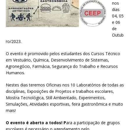
nos
dias
04, 05
e 06
de
Outub
ro/2023.
O evento é promovido pelos estudantes dos Cursos Técnico
em Vestuário, Química, Desenvolvimento de Sistemas,
Agronegócio, Farmácia, Segurança do Trabalho e Recursos
Humanos.
Nestes dias teremos Oficinas nos 10 Laboratórios de todas as
disciplinas, Exposições de Projetos e trabalhos escolares,
Mostra Tecnológica, Still Ambientado, Experimentos,
Simulações, Atividades esportivas, feira gastronômica e muito
mais!
O evento é aberto a todos! P
ara a participação de grupos
escolares é necessário o agendamento pelo