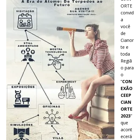
ORTE
convid
a
você
de
Cianor
te e
toda
Regiã
o para
o
“
CON
EXÃO
CEEP
CIAN
ORTE
2023
”
que
acont
ecerá