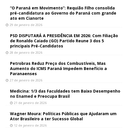
“O Paraná em Movimento”: Requião Filho consolida
pré-candidatura ao Governo do Paraná com grande
ato em Cianorte
29 de janeiro de 2026
PSD DISPUTARÁ A PRESIDÊNCIA EM 2026: Com Filiação
de Ronaldo Caiado (GO) Partido Reune 3 dos 5
principais Pré-Candidatos
28 de janeiro de 2026
Petrobras Reduz Preço dos Combustíveis, Mas
Aumento do ICMS Paraná Impedem Benefício a
Paranaenses
27 de janeiro de 2026
Medicina: 1/3 das Faculdades tem Baixo Desempenho
no Enamed e Preocupa Brasil
21 de janeiro de 2026
Wagner Moura: Políticas Públicas que Ajudaram um
Ator Brasileiro a ter Sucesso Global
12 de janeiro de 2026