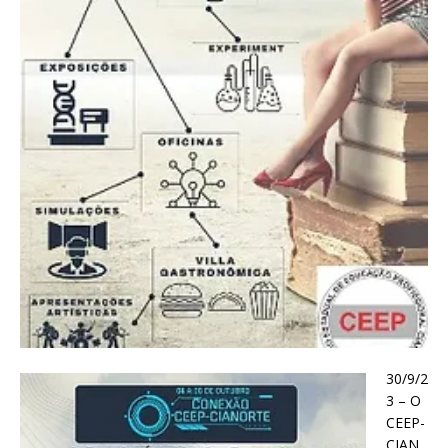
30/9/2
3 – O
CEEP-
CIAN