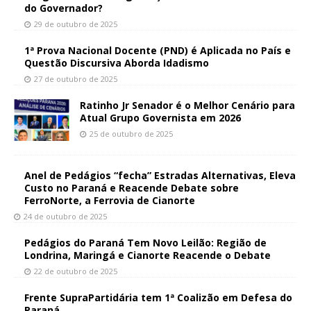
do Governador?
29 de outubro de 2025
1ª Prova Nacional Docente (PND) é Aplicada no País e
Questão Discursiva Aborda Idadismo
27 de outubro de 2025
Ratinho Jr Senador é o Melhor Cenário para
Atual Grupo Governista em 2026
25 de outubro de 2025
Anel de Pedágios “fecha” Estradas Alternativas, Eleva
Custo no Paraná e Reacende Debate sobre
FerroNorte, a Ferrovia de Cianorte
24 de outubro de 2025
Pedágios do Paraná Tem Novo Leilão: Região de
Londrina, Maringá e Cianorte Reacende o Debate
22 de outubro de 2025
Frente SupraPartidária tem 1ª Coalizão em Defesa do
Paraná