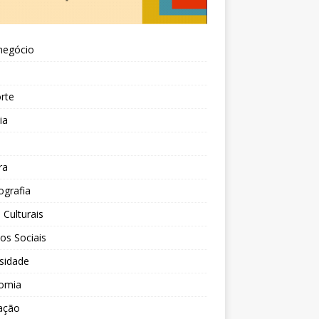
negócio
l
rte
ia
a
ra
grafia
 Culturais
tos Sociais
sidade
omia
ação