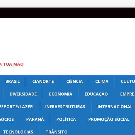
A TUA MÃO
BRASIL
CIANORTE
CIÊNCIA
CLIMA
CULT
DIVERSIDADE
ECONOMIA
EDUCAÇÃO
EMPRE
ESPORTE/LAZER
INFRAESTRUTURAS
INTERNACIONAL
GÓCIOS
PARANÁ
POLÍTICA
PROMOÇÃO SOCIAL
TECNOLOGIAS
TRÂNSITO