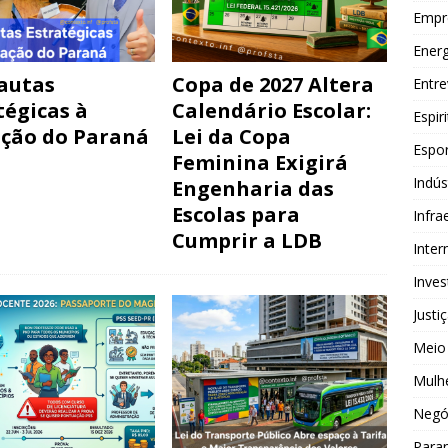
Empr
Energ
autas
Copa de 2027 Altera
Entre
tégicas à
Calendário Escolar:
Espir
ção do Paraná
Lei da Copa
Espor
Feminina Exigirá
Indús
Engenharia das
Escolas para
Infra
Cumprir a LDB
Inter
Inve
Justi
Meio
Mulh
Negó
Para