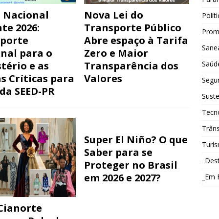
 Nacional
Nova Lei do
Polít
te 2026:
Transporte Público
Prom
porte
Abre espaço à Tarifa
Sane
nal para o
Zero e Maior
tério e as
Transparência dos
Saúd
s Críticas para
Valores
Segu
 da SEED-PR
Suste
Tecn
Trâns
Super El Niño? O que
Turi
Saber para se
_Des
Proteger no Brasil
em 2026 e 2027?
_Em 
Cianorte