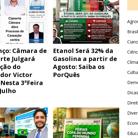
Agro
Brasi
Ciano
ço: Câmara de
Etanol Será 32% da
Ciênc
rte Julgará
Gasolina a partir de
Clim
ção do
Agosto: Saiba os
Cultu
dor Victor
PorQuês
Nesta 3ªFeira
Demo
 Julho
Dicas
Direi
Diver
Econ
Educ