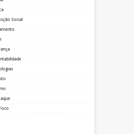
ica
oção Social
amento
e
rança
ntabilidade
ologias
ito
smo
taque
Foco