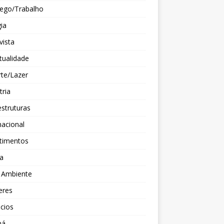
ego/Trabalho
ia
vista
itualidade
te/Lazer
tria
estruturas
nacional
stimentos
ça
 Ambiente
eres
cios
ná