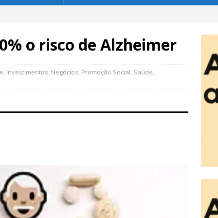
0% o risco de Alzheimer
de
,
Investimentos
,
Negócios
,
Promoção Social
,
Saúde
,