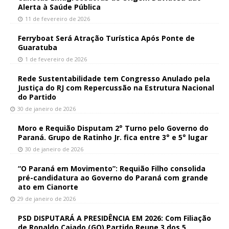
Alerta à Saúde Pública
11 de fevereiro de 2026
Ferryboat Será Atração Turística Após Ponte de
Guaratuba
1 de fevereiro de 2026
Rede Sustentabilidade tem Congresso Anulado pela
Justiça do RJ com Repercussão na Estrutura Nacional
do Partido
30 de janeiro de 2026
Moro e Requião Disputam 2° Turno pelo Governo do
Paraná. Grupo de Ratinho Jr. fica entre 3° e 5° lugar
30 de janeiro de 2026
“O Paraná em Movimento”: Requião Filho consolida
pré-candidatura ao Governo do Paraná com grande
ato em Cianorte
29 de janeiro de 2026
PSD DISPUTARÁ A PRESIDÊNCIA EM 2026: Com Filiação
de Ronaldo Caiado (GO) Partido Reune 3 dos 5