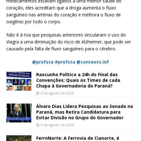
medicamentos estavam ligados a uma melhor saúde do
coração, eles acreditam que a droga aumenta o fluxo
sanguíneo nas artérias do coração e melhora o fluxo de
oxigênio por todo o corpo.
Não é à toa que pesquisas anteriores vincularam o uso do
Viagra a uma diminuição do risco de Alzheimer, que pode ser
causado pela falta de fluxo sanguíneo para o cérebro.
@profsta #profsta @contexto.inf
Rascunho Político a 24h do Final das
Convenções: Quais os Times de cada
Chapa à Governadoria do Paraná?
4 de agosto de 2026
Álvaro Dias Lidera Pesquisas ao Senado no
Paraná, mas Retira Candidatura para
Evitar Divisão no Grupo do Governador
3 de agosto de 2026
FerroNorte: A Ferrovia de Cianorte, é