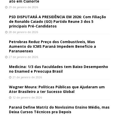
ato em Cianorte
29 de janeiro de 2026
PSD DISPUTARÁ A PRESIDÊNCIA EM 2026: Com Filiação
de Ronaldo Caiado (GO) Partido Reune 3 dos 5
principais Pré-Candidatos
28 de janeiro de 2026
Petrobras Reduz Preço dos Combustíveis, Mas
Aumento do ICMS Paraná Impedem Benefício a
Paranaenses
27 de janeiro de 2026
Medicina: 1/3 das Faculdades tem Baixo Desempenho
no Enamed e Preocupa Brasil
21 de janeiro de 2026
Wagner Moura: Políticas Públicas que Ajudaram um
Ator Brasileiro a ter Sucesso Global
12 de janeiro de 2026
Paraná Define Matriz do Novíssimo Ensino Médio, mas
Deixa Cursos Técnicos pra Depois