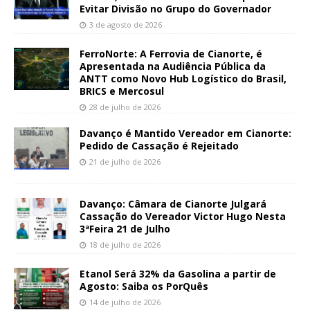
Evitar Divisão no Grupo do Governador
3 de agosto de 2026
FerroNorte: A Ferrovia de Cianorte, é
Apresentada na Audiência Pública da
ANTT como Novo Hub Logístico do Brasil,
BRICS e Mercosul
28 de julho de 2026
Davanço é Mantido Vereador em Cianorte:
Pedido de Cassação é Rejeitado
21 de julho de 2026
Davanço: Câmara de Cianorte Julgará
Cassação do Vereador Victor Hugo Nesta
3ªFeira 21 de Julho
18 de julho de 2026
Etanol Será 32% da Gasolina a partir de
Agosto: Saiba os PorQuês
14 de julho de 2026