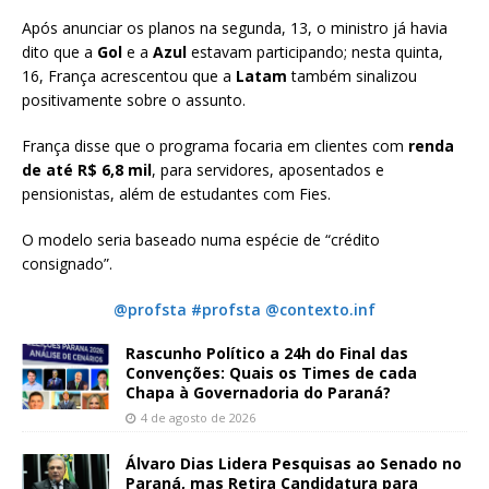
Após anunciar os planos na segunda, 13, o ministro já havia
dito que a
Gol
e a
Azul
estavam participando; nesta quinta,
16, França acrescentou que a
Latam
também sinalizou
positivamente sobre o assunto.
França disse que o programa focaria em clientes com
renda
de até R$ 6,8 mil
, para servidores, aposentados e
pensionistas, além de estudantes com Fies.
O modelo seria baseado numa espécie de “crédito
consignado”.
@profsta #profsta @contexto.inf
Rascunho Político a 24h do Final das
Convenções: Quais os Times de cada
Chapa à Governadoria do Paraná?
4 de agosto de 2026
Álvaro Dias Lidera Pesquisas ao Senado no
Paraná, mas Retira Candidatura para