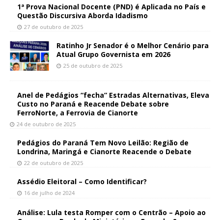
1ª Prova Nacional Docente (PND) é Aplicada no País e
Questão Discursiva Aborda Idadismo
27 de outubro de 2025
Ratinho Jr Senador é o Melhor Cenário para
Atual Grupo Governista em 2026
25 de outubro de 2025
Anel de Pedágios “fecha” Estradas Alternativas, Eleva
Custo no Paraná e Reacende Debate sobre
FerroNorte, a Ferrovia de Cianorte
24 de outubro de 2025
Pedágios do Paraná Tem Novo Leilão: Região de
Londrina, Maringá e Cianorte Reacende o Debate
22 de outubro de 2025
Assédio Eleitoral – Como Identificar?
16 de julho de 2024
Análise: Lula testa Romper com o Centrão – Apoio ao