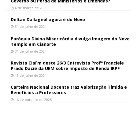
Governo ou Perda de Ministérios e Emendas?
6 de março de 2025
Deltan Dallagnol agora é do Novo
31 de julho de 2024
Paróquia Divina Misericórdia divulga Imagem do Novo
Templo em Cianorte
31 de julho de 2024
Revista CiaFm deste 26/3 Entrevista Profª Franciele
Prado Daciê da UEM sobre Imposto de Renda IRPF
13 de julho de 2024
Carteira Nacional Docente traz Valorização Tímida e
Benefícios a Professores
16 de outubro de 2025