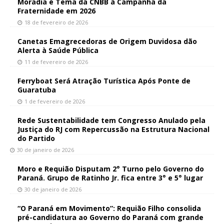
Moradia é Tema da CNBB à Campanha da
Fraternidade em 2026
18 de fevereiro de 2026
Canetas Emagrecedoras de Origem Duvidosa dão
Alerta à Saúde Pública
11 de fevereiro de 2026
Ferryboat Será Atração Turística Após Ponte de
Guaratuba
1 de fevereiro de 2026
Rede Sustentabilidade tem Congresso Anulado pela
Justiça do RJ com Repercussão na Estrutura Nacional
do Partido
30 de janeiro de 2026
Moro e Requião Disputam 2° Turno pelo Governo do
Paraná. Grupo de Ratinho Jr. fica entre 3° e 5° lugar
30 de janeiro de 2026
“O Paraná em Movimento”: Requião Filho consolida
pré-candidatura ao Governo do Paraná com grande