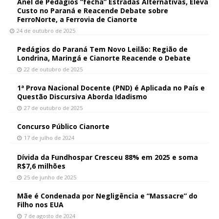
Anel de Pedágios “fecha” Estradas Alternativas, Eleva
Custo no Paraná e Reacende Debate sobre
FerroNorte, a Ferrovia de Cianorte
24 de outubro de 2025
Pedágios do Paraná Tem Novo Leilão: Região de
Londrina, Maringá e Cianorte Reacende o Debate
22 de outubro de 2025
1ª Prova Nacional Docente (PND) é Aplicada no País e
Questão Discursiva Aborda Idadismo
27 de outubro de 2025
Concurso Público Cianorte
17 de julho de 2024
Dívida da Fundhospar Cresceu 88% em 2025 e soma
R$7,6 milhões
25 de junho de 2025
Mãe é Condenada por Negligência e “Massacre” do
Filho nos EUA
7 de agosto de 2024