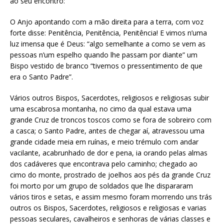
ao seu encontro:
O Anjo apontando com a mão direita para a terra, com voz
forte disse: Penitência, Penitência, Penitência! E vimos n’uma
luz imensa que é Deus: “algo semelhante a como se vem as
pessoas n’um espelho quando lhe passam por diante” um
Bispo vestido de branco “tivemos o pressentimento de que
era o Santo Padre”.
Vários outros Bispos, Sacerdotes, religiosos e religiosas subir
uma escabrosa montanha, no cimo da qual estava uma
grande Cruz de troncos toscos como se fora de sobreiro com
a casca; o Santo Padre, antes de chegar aí, atravessou uma
grande cidade meia em ruínas, e meio trémulo com andar
vacilante, acabrunhado de dor e pena, ia orando pelas almas
dos cadáveres que encontrava pelo caminho; chegado ao
cimo do monte, prostrado de joelhos aos pés da grande Cruz
foi morto por um grupo de soldados que lhe dispararam
vários tiros e setas, e assim mesmo foram morrendo uns trás
outros os Bispos, Sacerdotes, religiosos e religiosas e varias
pessoas seculares, cavalheiros e senhoras de várias classes e