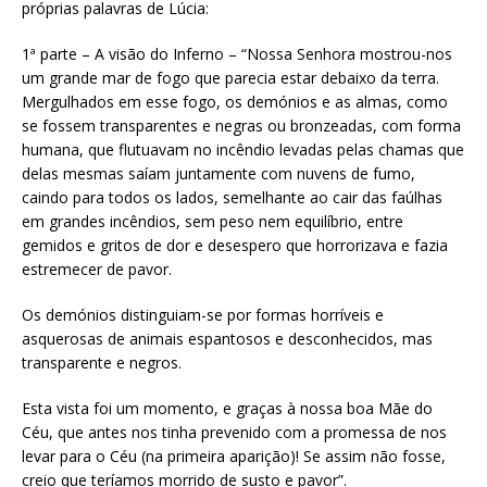
próprias palavras de Lúcia:
1ª parte – A visão do Inferno – “Nossa Senhora mostrou-nos
um grande mar de fogo que parecia estar debaixo da terra.
Mergulhados em esse fogo, os demónios e as almas, como
se fossem transparentes e negras ou bronzeadas, com forma
humana, que flutuavam no incêndio levadas pelas chamas que
delas mesmas saíam juntamente com nuvens de fumo,
caindo para todos os lados, semelhante ao cair das faúlhas
em grandes incêndios, sem peso nem equilíbrio, entre
gemidos e gritos de dor e desespero que horrorizava e fazia
estremecer de pavor.
Os demónios distinguiam-se por formas horríveis e
asquerosas de animais espantosos e desconhecidos, mas
transparente e negros.
Esta vista foi um momento, e graças à nossa boa Mãe do
Céu, que antes nos tinha prevenido com a promessa de nos
levar para o Céu (na primeira aparição)! Se assim não fosse,
creio que teríamos morrido de susto e pavor”.