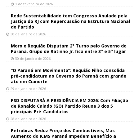
1 de fevereiro de 2026
Rede Sustentabilidade tem Congresso Anulado pela
Justiça do RJ com Repercussão na Estrutura Nacional
do Partido
30 de janeiro de 2026
Moro e Requião Disputam 2° Turno pelo Governo do
Paraná. Grupo de Ratinho Jr. fica entre 3° e 5° lugar
30 de janeiro de 2026
“O Paraná em Movimento”: Requião Filho consolida
pré-candidatura ao Governo do Paraná com grande
ato em Cianorte
29 de janeiro de 2026
PSD DISPUTARÁ A PRESIDÊNCIA EM 2026: Com Filiação
de Ronaldo Caiado (GO) Partido Reune 3 dos 5
principais Pré-Candidatos
28 de janeiro de 2026
Petrobras Reduz Preço dos Combustíveis, Mas
Aumento do ICMS Paraná Impedem Benefício a