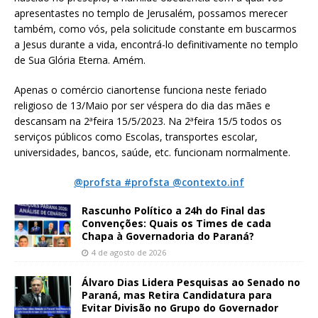
apresentastes no templo de Jerusalém, possamos merecer
também, como vós, pela solicitude constante em buscarmos
a Jesus durante a vida, encontrá-lo definitivamente no templo
de Sua Glória Eterna. Amém.
Apenas o comércio cianortense funciona neste feriado
religioso de 13/Maio por ser véspera do dia das mães e
descansam na 2ªfeira 15/5/2023. Na 2ªfeira 15/5 todos os
serviços públicos como Escolas, transportes escolar,
universidades, bancos, saúde, etc. funcionam normalmente.
@profsta #profsta @contexto.inf
Rascunho Político a 24h do Final das
Convenções: Quais os Times de cada
Chapa à Governadoria do Paraná?
4 de agosto de 2026
Álvaro Dias Lidera Pesquisas ao Senado no
Paraná, mas Retira Candidatura para
Evitar Divisão no Grupo do Governador