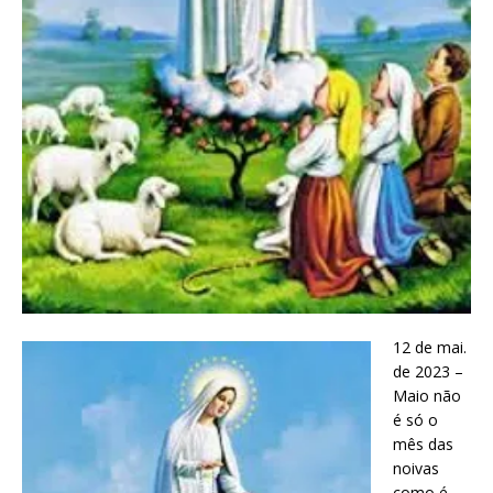
12 de mai.
de 2023 –
Maio não
é só o
mês das
noivas
como é