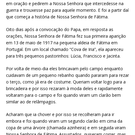
em oração e pedirem a Nossa Senhora que intercedesse na
guerra e trouxesse paz para aquele momento. E foi a partir daí
que começa a história de Nossa Senhora de Fátima.
Oito dias após a convocação do Papa, em resposta as
orações, Nossa Senhora de Fátima fez sua primeira aparição
em 13 de maio de 1917 na pequena aldeia de Fátima em
Portugal. Em um local chamado “Cova de Iria”, ela apareceu
para três pequenos pastorinhos: Lúcia, Francisco e Jacinta.
Por volta de meio-dia eles brincavam pelo campo enquanto
cuidavam de um pequeno rebanho quando pararam para rezar
o terço, como já era de costume. Queriam voltar logo para a
brincadeira e por isso rezaram à moda deles e rapidamente
voltaram para o campo e foi quando viram um clarão bem
similar ao de relâmpagos.
Acharam que ia chover e por isso se recolheram para ir
embora e foi quando viram um segundo clarão em cima da
copa de uma árvore (chamada azinheira) e em seguida viram
Nossa Senhora de Fátima. Assustados, quiseram correr, mas