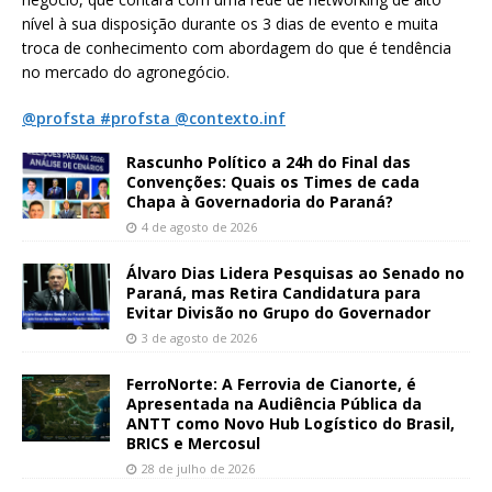
nível à sua disposição durante os 3 dias de evento e muita
troca de conhecimento com abordagem do que é tendência
no mercado do agronegócio.
@profsta #profsta @contexto.inf
Rascunho Político a 24h do Final das
Convenções: Quais os Times de cada
Chapa à Governadoria do Paraná?
4 de agosto de 2026
Álvaro Dias Lidera Pesquisas ao Senado no
Paraná, mas Retira Candidatura para
Evitar Divisão no Grupo do Governador
3 de agosto de 2026
FerroNorte: A Ferrovia de Cianorte, é
Apresentada na Audiência Pública da
ANTT como Novo Hub Logístico do Brasil,
BRICS e Mercosul
28 de julho de 2026