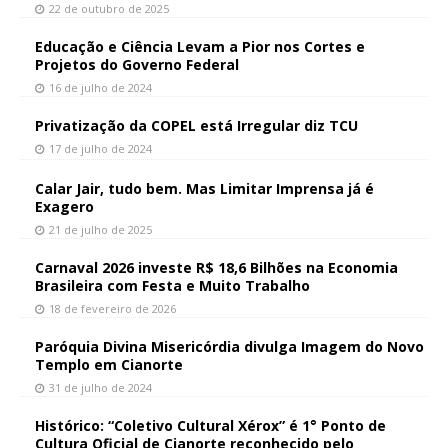
22 de outubro de 2025
Educação e Ciência Levam a Pior nos Cortes e
Projetos do Governo Federal
16 de julho de 2024
Privatização da COPEL está Irregular diz TCU
17 de julho de 2024
Calar Jair, tudo bem. Mas Limitar Imprensa já é
Exagero
21 de julho de 2025
Carnaval 2026 investe R$ 18,6 Bilhões na Economia
Brasileira com Festa e Muito Trabalho
18 de fevereiro de 2026
Paróquia Divina Misericórdia divulga Imagem do Novo
Templo em Cianorte
31 de julho de 2024
Histórico: “Coletivo Cultural Xérox” é 1° Ponto de
Cultura Oficial de Cianorte reconhecido pelo