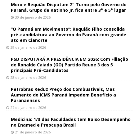
Moro e Requião Disputam 2° Turno pelo Governo do
Paraná. Grupo de Ratinho Jr. fica entre 3° e 5° lugar
30 de janeiro de 2026
“O Paraná em Movimento”: Requião Filho consolida
pré-candidatura ao Governo do Paraná com grande
ato em Cianorte
29 de janeiro de 2026
PSD DISPUTARÁ A PRESIDÊNCIA EM 2026: Com Filiação
de Ronaldo Caiado (GO) Partido Reune 3 dos 5
principais Pré-Candidatos
28 de janeiro de 2026
Petrobras Reduz Preço dos Combustíveis, Mas
Aumento do ICMS Paraná Impedem Benefício a
Paranaenses
27 de janeiro de 2026
Medicina: 1/3 das Faculdades tem Baixo Desempenho
no Enamed e Preocupa Brasil
21 de janeiro de 2026