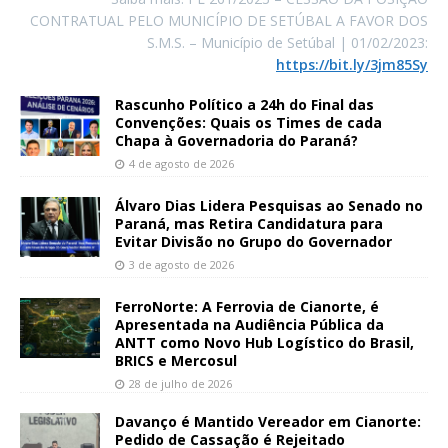
CONTRATUAL PELO MUNICÍPIO DE SETÚBAL A FAVOR DOS
S.M.S. – Município de Setúbal | 01/02/2023:
https://bit.ly/3jm85Sy
Rascunho Político a 24h do Final das
Convenções: Quais os Times de cada
Chapa à Governadoria do Paraná?
4 de agosto de 2026
Álvaro Dias Lidera Pesquisas ao Senado no
Paraná, mas Retira Candidatura para
Evitar Divisão no Grupo do Governador
3 de agosto de 2026
FerroNorte: A Ferrovia de Cianorte, é
Apresentada na Audiência Pública da
ANTT como Novo Hub Logístico do Brasil,
BRICS e Mercosul
28 de julho de 2026
Davanço é Mantido Vereador em Cianorte:
Pedido de Cassação é Rejeitado