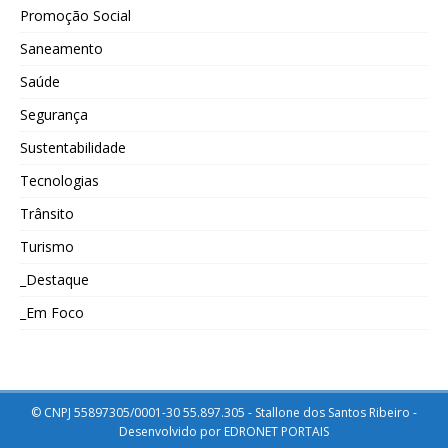
Promoção Social
Saneamento
Saúde
Segurança
Sustentabilidade
Tecnologias
Trânsito
Turismo
_Destaque
_Em Foco
© CNPJ 55897305/0001-30 55.897.305 - Stallone dos Santos Ribeiro -
Desenvolvido por
EDRONET PORTAIS