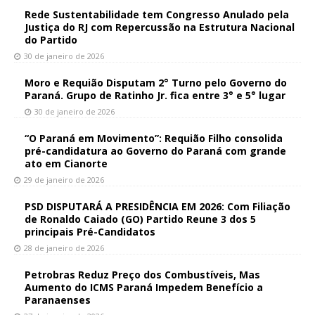
Rede Sustentabilidade tem Congresso Anulado pela
Justiça do RJ com Repercussão na Estrutura Nacional
do Partido
30 de janeiro de 2026
Moro e Requião Disputam 2° Turno pelo Governo do
Paraná. Grupo de Ratinho Jr. fica entre 3° e 5° lugar
30 de janeiro de 2026
“O Paraná em Movimento”: Requião Filho consolida
pré-candidatura ao Governo do Paraná com grande
ato em Cianorte
29 de janeiro de 2026
PSD DISPUTARÁ A PRESIDÊNCIA EM 2026: Com Filiação
de Ronaldo Caiado (GO) Partido Reune 3 dos 5
principais Pré-Candidatos
28 de janeiro de 2026
Petrobras Reduz Preço dos Combustíveis, Mas
Aumento do ICMS Paraná Impedem Benefício a
Paranaenses