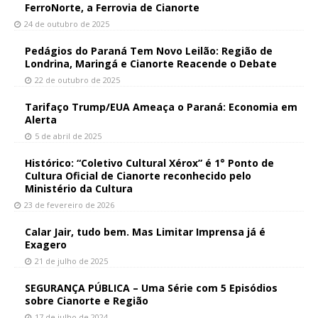
FerroNorte, a Ferrovia de Cianorte
24 de outubro de 2025
Pedágios do Paraná Tem Novo Leilão: Região de
Londrina, Maringá e Cianorte Reacende o Debate
22 de outubro de 2025
Tarifaço Trump/EUA Ameaça o Paraná: Economia em
Alerta
5 de abril de 2025
Histórico: “Coletivo Cultural Xérox” é 1° Ponto de
Cultura Oficial de Cianorte reconhecido pelo
Ministério da Cultura
23 de fevereiro de 2026
Calar Jair, tudo bem. Mas Limitar Imprensa já é
Exagero
21 de julho de 2025
SEGURANÇA PÚBLICA – Uma Série com 5 Episódios
sobre Cianorte e Região
17 de julho de 2024