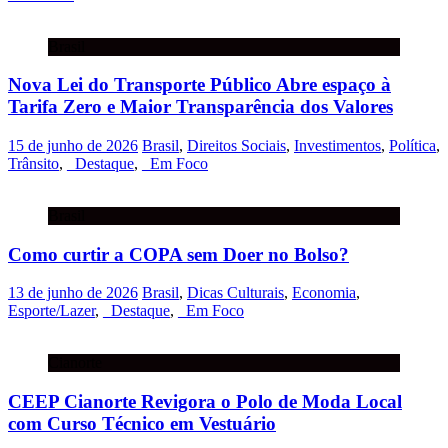
Brasil
Nova Lei do Transporte Público Abre espaço à
Tarifa Zero e Maior Transparência dos Valores
15 de junho de 2026
Brasil
,
Direitos Sociais
,
Investimentos
,
Política
,
Trânsito
,
_Destaque
,
_Em Foco
Brasil
Como curtir a COPA sem Doer no Bolso?
13 de junho de 2026
Brasil
,
Dicas Culturais
,
Economia
,
Esporte/Lazer
,
_Destaque
,
_Em Foco
Cianorte
CEEP Cianorte Revigora o Polo de Moda Local
com Curso Técnico em Vestuário