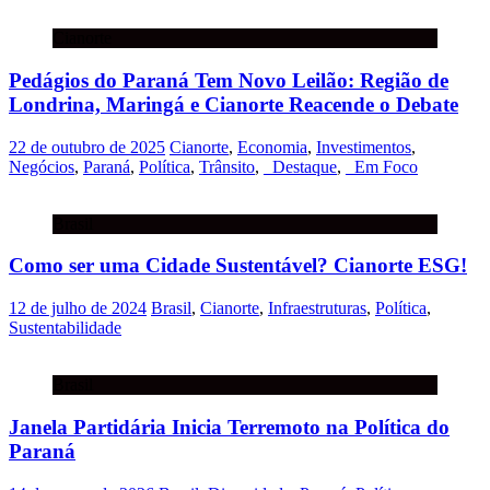
Cianorte
Pedágios do Paraná Tem Novo Leilão: Região de
Londrina, Maringá e Cianorte Reacende o Debate
22 de outubro de 2025
Cianorte
,
Economia
,
Investimentos
,
Negócios
,
Paraná
,
Política
,
Trânsito
,
_Destaque
,
_Em Foco
Brasil
Como ser uma Cidade Sustentável? Cianorte ESG!
12 de julho de 2024
Brasil
,
Cianorte
,
Infraestruturas
,
Política
,
Sustentabilidade
Brasil
Janela Partidária Inicia Terremoto na Política do
Paraná