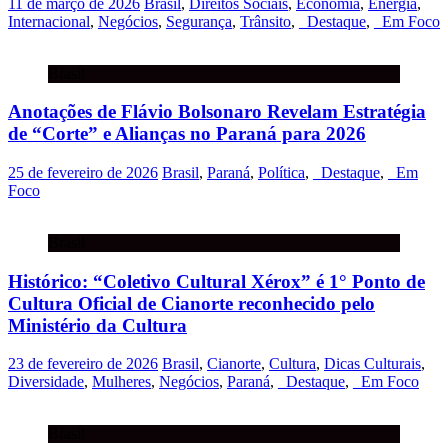
11 de março de 2026
Brasil
,
Direitos Sociais
,
Economia
,
Energia
,
Internacional
,
Negócios
,
Segurança
,
Trânsito
,
_Destaque
,
_Em Foco
Brasil
Anotações de Flávio Bolsonaro Revelam Estratégia
de “Corte” e Alianças no Paraná para 2026
25 de fevereiro de 2026
Brasil
,
Paraná
,
Política
,
_Destaque
,
_Em
Foco
Brasil
Histórico: “Coletivo Cultural Xérox” é 1° Ponto de
Cultura Oficial de Cianorte reconhecido pelo
Ministério da Cultura
23 de fevereiro de 2026
Brasil
,
Cianorte
,
Cultura
,
Dicas Culturais
,
Diversidade
,
Mulheres
,
Negócios
,
Paraná
,
_Destaque
,
_Em Foco
Brasil