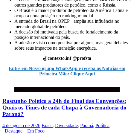
outros grandes produtores de petróleo, como a Rússia.
O Brasil é o maior produtor de petróleo da América Latina e
ocupa a nona posição no ranking mundial.
A entrada do Brasil na OPEP+ amplia sua influência no
mercado global de petróleo.
A decisão foi motivada pela busca de fortalecimento da
posição internacional do país.
A adesão é vista como positiva por alguns, mas gera debates
sobre seus impactos na transição energética.
@contexto.inf @profsta
Entre em Nosso grupo WhatsApp e receba as Notícias em
Primeira Mão: Clique Aqui
Brasil
Rascunho Político a 24h do Final das Convenções:
Quais os Times de cada Chapa à Governadoria do
Paraná?
4 de agosto de 2026
Brasil
,
Diversidade
,
Paraná
,
Política
,
_Destaque
,
_Em Foco