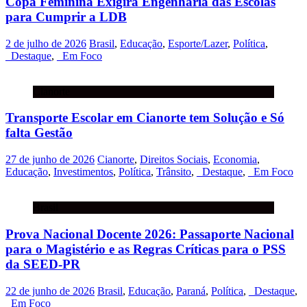
Copa Feminina Exigirá Engenharia das Escolas
para Cumprir a LDB
2 de julho de 2026
Brasil
,
Educação
,
Esporte/Lazer
,
Política
,
_Destaque
,
_Em Foco
Cianorte
Transporte Escolar em Cianorte tem Solução e Só
falta Gestão
27 de junho de 2026
Cianorte
,
Direitos Sociais
,
Economia
,
Educação
,
Investimentos
,
Política
,
Trânsito
,
_Destaque
,
_Em Foco
Brasil
Prova Nacional Docente 2026: Passaporte Nacional
para o Magistério e as Regras Críticas para o PSS
da SEED-PR
22 de junho de 2026
Brasil
,
Educação
,
Paraná
,
Política
,
_Destaque
,
_Em Foco