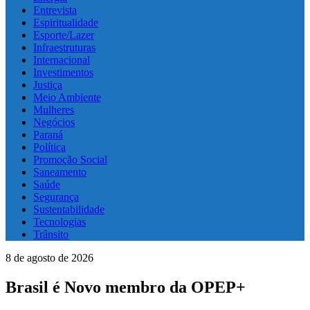
Entrevista
Espiritualidade
Esporte/Lazer
Infraestruturas
Internacional
Investimentos
Justiça
Meio Ambiente
Mulheres
Negócios
Paraná
Política
Promoção Social
Saneamento
Saúde
Segurança
Sustentabilidade
Tecnologias
Trânsito
8 de agosto de 2026
Brasil é Novo membro da OPEP+