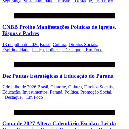
Segurança
,
Sustentabilidade
,
Trânsito
,
_Destaque
,
_Em Foco
Brasil
CNBB Proíbe Manifestações Políticas de Igrejas,
Bispos e Padres
13 de julho de 2026
Brasil
,
Cultura
,
Direitos Sociais
,
Espiritualidade
,
Justiça
,
Política
,
_Destaque
,
_Em Foco
Brasil
Dez Pautas Estratégicas à Educação do Paraná
7 de julho de 2026
Brasil
,
Cianorte
,
Cultura
,
Direitos Sociais
,
Educação
,
Investimentos
,
Paraná
,
Política
,
Promoção Social
,
_Destaque
,
_Em Foco
Brasil
Copa de 2027 Altera Calendário Escolar: Lei da