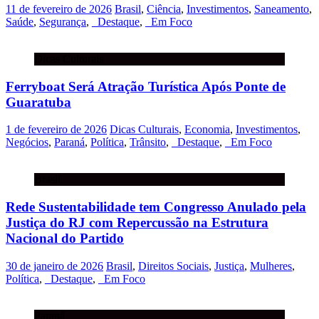
11 de fevereiro de 2026
Brasil
,
Ciência
,
Investimentos
,
Saneamento
,
Saúde
,
Segurança
,
_Destaque
,
_Em Foco
Dicas Culturais
Ferryboat Será Atração Turística Após Ponte de
Guaratuba
1 de fevereiro de 2026
Dicas Culturais
,
Economia
,
Investimentos
,
Negócios
,
Paraná
,
Política
,
Trânsito
,
_Destaque
,
_Em Foco
Brasil
Rede Sustentabilidade tem Congresso Anulado pela
Justiça do RJ com Repercussão na Estrutura
Nacional do Partido
30 de janeiro de 2026
Brasil
,
Direitos Sociais
,
Justiça
,
Mulheres
,
Política
,
_Destaque
,
_Em Foco
Paraná