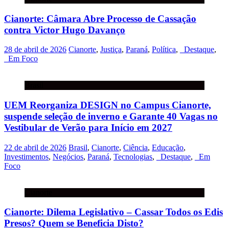
Cianorte: Câmara Abre Processo de Cassação
contra Victor Hugo Davanço
28 de abril de 2026
Cianorte
,
Justiça
,
Paraná
,
Política
,
_Destaque
,
_Em Foco
Brasil
UEM Reorganiza DESIGN no Campus Cianorte,
suspende seleção de inverno e Garante 40 Vagas no
Vestibular de Verão para Início em 2027
22 de abril de 2026
Brasil
,
Cianorte
,
Ciência
,
Educação
,
Investimentos
,
Negócios
,
Paraná
,
Tecnologias
,
_Destaque
,
_Em
Foco
Cianorte
Cianorte: Dilema Legislativo – Cassar Todos os Edis
Presos? Quem se Beneficia Disto?