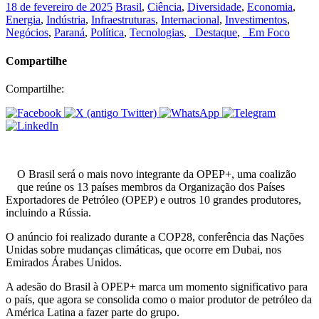
18 de fevereiro de 2025
Brasil
,
Ciência
,
Diversidade
,
Economia
,
Energia
,
Indústria
,
Infraestruturas
,
Internacional
,
Investimentos
,
Negócios
,
Paraná
,
Política
,
Tecnologias
,
_Destaque
,
_Em Foco
Compartilhe
Compartilhe:
O Brasil será o mais novo integrante da OPEP+, uma coalizão
que reúne os 13 países membros da Organização dos Países
Exportadores de Petróleo (OPEP) e outros 10 grandes produtores,
incluindo a Rússia.
O anúncio foi realizado durante a COP28, conferência das Nações
Unidas sobre mudanças climáticas, que ocorre em Dubai, nos
Emirados Árabes Unidos.
A adesão do Brasil à OPEP+ marca um momento significativo para
o país, que agora se consolida como o maior produtor de petróleo da
América Latina a fazer parte do grupo.