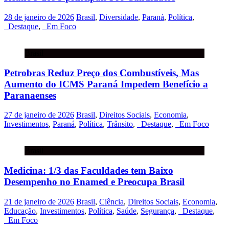
28 de janeiro de 2026
Brasil
,
Diversidade
,
Paraná
,
Política
,
_Destaque
,
_Em Foco
Brasil
Petrobras Reduz Preço dos Combustíveis, Mas
Aumento do ICMS Paraná Impedem Benefício a
Paranaenses
27 de janeiro de 2026
Brasil
,
Direitos Sociais
,
Economia
,
Investimentos
,
Paraná
,
Política
,
Trânsito
,
_Destaque
,
_Em Foco
Brasil
Medicina: 1/3 das Faculdades tem Baixo
Desempenho no Enamed e Preocupa Brasil
21 de janeiro de 2026
Brasil
,
Ciência
,
Direitos Sociais
,
Economia
,
Educação
,
Investimentos
,
Política
,
Saúde
,
Segurança
,
_Destaque
,
_Em Foco