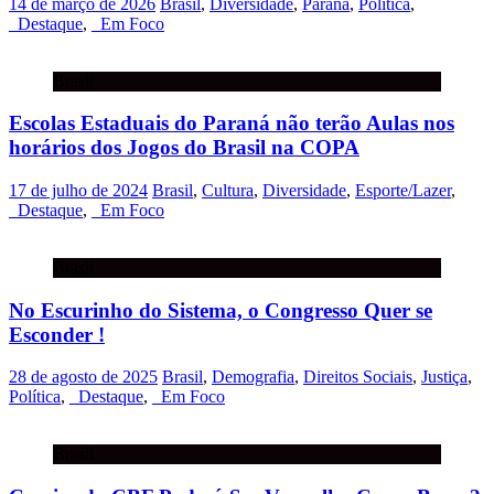
14 de março de 2026
Brasil
,
Diversidade
,
Paraná
,
Política
,
_Destaque
,
_Em Foco
Brasil
Escolas Estaduais do Paraná não terão Aulas nos
horários dos Jogos do Brasil na COPA
17 de julho de 2024
Brasil
,
Cultura
,
Diversidade
,
Esporte/Lazer
,
_Destaque
,
_Em Foco
Brasil
No Escurinho do Sistema, o Congresso Quer se
Esconder !
28 de agosto de 2025
Brasil
,
Demografia
,
Direitos Sociais
,
Justiça
,
Política
,
_Destaque
,
_Em Foco
Brasil