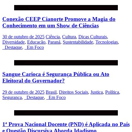
Ciência
Conexão CEEP Cianorte Promove a Magia do
Conhecimento em um Show de Ciências
30 de outubro de 2025
Ciência
,
Cultura
,
Dicas Culturais
,
Diversidade
,
Educação
,
Paraná
,
Sustentabilidade
,
Tecnologias
,
_Destaque
,
_Em Foco
Brasil
Sangue Carioca é Segurança Pública ou Ato
Eleitoral do Governador?
29 de outubro de 2025
Brasil
,
Direitos Sociais
,
Justiça
,
Política
,
Segurança
,
_Destaque
,
_Em Foco
Brasil
1ª Prova Nacional Docente (PND) é Aplicada no País
e Questão Discursiva Aborda Idadismo