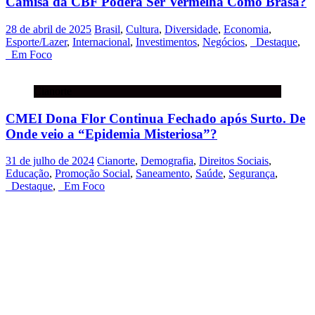
Camisa da CBF Poderá Ser Vermelha Como Brasa?
28 de abril de 2025
Brasil
,
Cultura
,
Diversidade
,
Economia
,
Esporte/Lazer
,
Internacional
,
Investimentos
,
Negócios
,
_Destaque
,
_Em Foco
Cianorte
CMEI Dona Flor Continua Fechado após Surto. De
Onde veio a “Epidemia Misteriosa”?
31 de julho de 2024
Cianorte
,
Demografia
,
Direitos Sociais
,
Educação
,
Promoção Social
,
Saneamento
,
Saúde
,
Segurança
,
_Destaque
,
_Em Foco