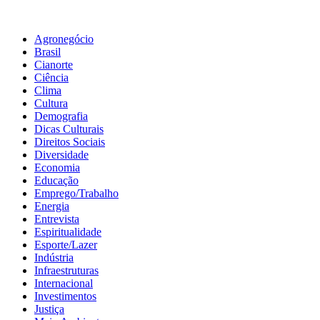
Agronegócio
Brasil
Cianorte
Ciência
Clima
Cultura
Demografia
Dicas Culturais
Direitos Sociais
Diversidade
Economia
Educação
Emprego/Trabalho
Energia
Entrevista
Espiritualidade
Esporte/Lazer
Indústria
Infraestruturas
Internacional
Investimentos
Justiça