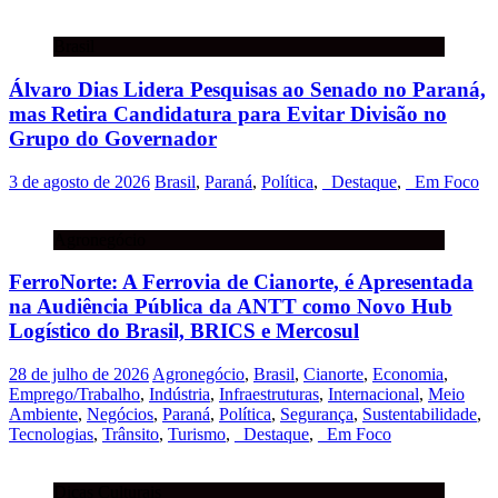
Brasil
Álvaro Dias Lidera Pesquisas ao Senado no Paraná,
mas Retira Candidatura para Evitar Divisão no
Grupo do Governador
3 de agosto de 2026
Brasil
,
Paraná
,
Política
,
_Destaque
,
_Em Foco
Agronegócio
FerroNorte: A Ferrovia de Cianorte, é Apresentada
na Audiência Pública da ANTT como Novo Hub
Logístico do Brasil, BRICS e Mercosul
28 de julho de 2026
Agronegócio
,
Brasil
,
Cianorte
,
Economia
,
Emprego/Trabalho
,
Indústria
,
Infraestruturas
,
Internacional
,
Meio
Ambiente
,
Negócios
,
Paraná
,
Política
,
Segurança
,
Sustentabilidade
,
Tecnologias
,
Trânsito
,
Turismo
,
_Destaque
,
_Em Foco
Dicas Culturais