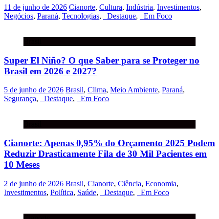
11 de junho de 2026
Cianorte
,
Cultura
,
Indústria
,
Investimentos
,
Negócios
,
Paraná
,
Tecnologias
,
_Destaque
,
_Em Foco
Brasil
Super El Niño? O que Saber para se Proteger no
Brasil em 2026 e 2027?
5 de junho de 2026
Brasil
,
Clima
,
Meio Ambiente
,
Paraná
,
Segurança
,
_Destaque
,
_Em Foco
Brasil
Cianorte: Apenas 0,95% do Orçamento 2025 Podem
Reduzir Drasticamente Fila de 30 Mil Pacientes em
10 Meses
2 de junho de 2026
Brasil
,
Cianorte
,
Ciência
,
Economia
,
Investimentos
,
Política
,
Saúde
,
_Destaque
,
_Em Foco
Cianorte