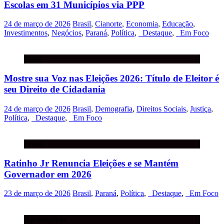
Escolas em 31 Municípios via PPP
24 de março de 2026
Brasil
,
Cianorte
,
Economia
,
Educação
,
Investimentos
,
Negócios
,
Paraná
,
Política
,
_Destaque
,
_Em Foco
Brasil
Mostre sua Voz nas Eleições 2026: Título de Eleitor é
seu Direito de Cidadania
24 de março de 2026
Brasil
,
Demografia
,
Direitos Sociais
,
Justiça
,
Política
,
_Destaque
,
_Em Foco
Brasil
Ratinho Jr Renuncia Eleições e se Mantém
Governador em 2026
23 de março de 2026
Brasil
,
Paraná
,
Política
,
_Destaque
,
_Em Foco
Agronegócio