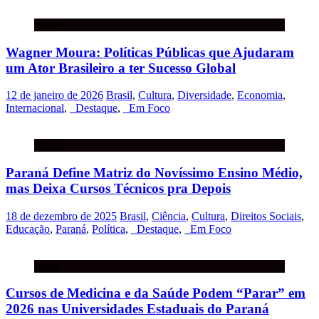
Brasil
Wagner Moura: Políticas Públicas que Ajudaram
um Ator Brasileiro a ter Sucesso Global
12 de janeiro de 2026
Brasil
,
Cultura
,
Diversidade
,
Economia
,
Internacional
,
_Destaque
,
_Em Foco
Brasil
Paraná Define Matriz do Novíssimo Ensino Médio,
mas Deixa Cursos Técnicos pra Depois
18 de dezembro de 2025
Brasil
,
Ciência
,
Cultura
,
Direitos Sociais
,
Educação
,
Paraná
,
Política
,
_Destaque
,
_Em Foco
Brasil
Cursos de Medicina e da Saúde Podem “Parar” em
2026 nas Universidades Estaduais do Paraná