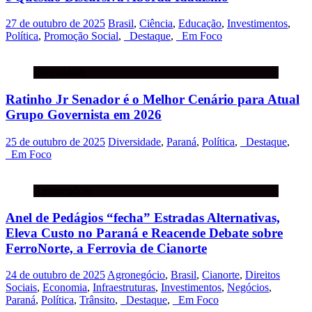
27 de outubro de 2025
Brasil
,
Ciência
,
Educação
,
Investimentos
,
Política
,
Promoção Social
,
_Destaque
,
_Em Foco
Diversidade
Ratinho Jr Senador é o Melhor Cenário para Atual
Grupo Governista em 2026
25 de outubro de 2025
Diversidade
,
Paraná
,
Política
,
_Destaque
,
_Em Foco
Agronegócio
Anel de Pedágios “fecha” Estradas Alternativas,
Eleva Custo no Paraná e Reacende Debate sobre
FerroNorte, a Ferrovia de Cianorte
24 de outubro de 2025
Agronegócio
,
Brasil
,
Cianorte
,
Direitos
Sociais
,
Economia
,
Infraestruturas
,
Investimentos
,
Negócios
,
Paraná
,
Política
,
Trânsito
,
_Destaque
,
_Em Foco