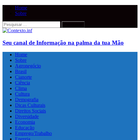
Home
Sobre
Pesquisar
por:
Seu canal de Informação na palma da tua Mão
Home
Sobre
Agronegócio
Brasil
Cianorte
Ciência
Clima
Cultura
Demografia
Dicas Culturais
Direitos Sociais
Diversidade
Economia
Educação
Emprego/Trabalho
Energia