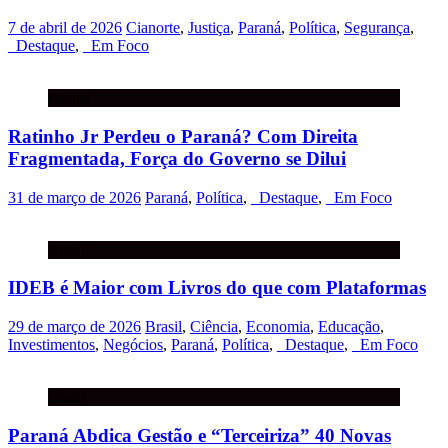
7 de abril de 2026
Cianorte
,
Justiça
,
Paraná
,
Política
,
Segurança
,
_Destaque
,
_Em Foco
Paraná
Ratinho Jr Perdeu o Paraná? Com Direita
Fragmentada, Força do Governo se Dilui
31 de março de 2026
Paraná
,
Política
,
_Destaque
,
_Em Foco
Brasil
IDEB é Maior com Livros do que com Plataformas
29 de março de 2026
Brasil
,
Ciência
,
Economia
,
Educação
,
Investimentos
,
Negócios
,
Paraná
,
Política
,
_Destaque
,
_Em Foco
Brasil
Paraná Abdica Gestão e “Terceiriza” 40 Novas