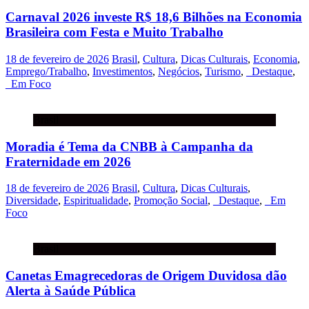
Carnaval 2026 investe R$ 18,6 Bilhões na Economia
Brasileira com Festa e Muito Trabalho
18 de fevereiro de 2026
Brasil
,
Cultura
,
Dicas Culturais
,
Economia
,
Emprego/Trabalho
,
Investimentos
,
Negócios
,
Turismo
,
_Destaque
,
_Em Foco
Brasil
Moradia é Tema da CNBB à Campanha da
Fraternidade em 2026
18 de fevereiro de 2026
Brasil
,
Cultura
,
Dicas Culturais
,
Diversidade
,
Espiritualidade
,
Promoção Social
,
_Destaque
,
_Em
Foco
Brasil
Canetas Emagrecedoras de Origem Duvidosa dão
Alerta à Saúde Pública