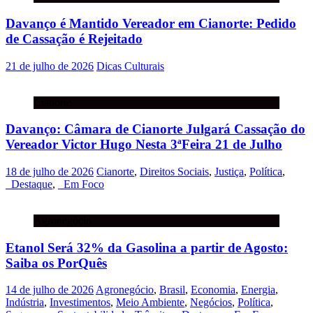
Davanço é Mantido Vereador em Cianorte: Pedido
de Cassação é Rejeitado
21 de julho de 2026
Dicas Culturais
Cianorte
Davanço: Câmara de Cianorte Julgará Cassação do
Vereador Victor Hugo Nesta 3ªFeira 21 de Julho
18 de julho de 2026
Cianorte
,
Direitos Sociais
,
Justiça
,
Política
,
_Destaque
,
_Em Foco
Agronegócio
Etanol Será 32% da Gasolina a partir de Agosto:
Saiba os PorQuês
14 de julho de 2026
Agronegócio
,
Brasil
,
Economia
,
Energia
,
Indústria
,
Investimentos
,
Meio Ambiente
,
Negócios
,
Política
,