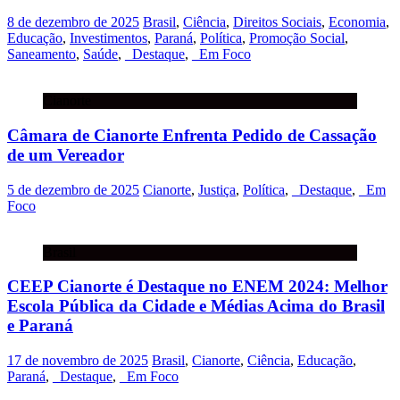
8 de dezembro de 2025
Brasil
,
Ciência
,
Direitos Sociais
,
Economia
,
Educação
,
Investimentos
,
Paraná
,
Política
,
Promoção Social
,
Saneamento
,
Saúde
,
_Destaque
,
_Em Foco
Cianorte
Câmara de Cianorte Enfrenta Pedido de Cassação
de um Vereador
5 de dezembro de 2025
Cianorte
,
Justiça
,
Política
,
_Destaque
,
_Em
Foco
Brasil
CEEP Cianorte é Destaque no ENEM 2024: Melhor
Escola Pública da Cidade e Médias Acima do Brasil
e Paraná
17 de novembro de 2025
Brasil
,
Cianorte
,
Ciência
,
Educação
,
Paraná
,
_Destaque
,
_Em Foco