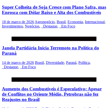
Super Colheita de Soja Cresce com Plano Safra, mas
Enrosca com Dólar Baixo e Alta dos Combustíveis
18 de março de 2026
Agronegócio
,
Brasil
,
Economia
,
Internacional
,
Investimentos
,
Negócios
,
_Destaque
,
_Em Foco
Brasil
Janela Partidária Inicia Terremoto na Política do
Paraná
14 de março de 2026
Brasil
,
Diversidade
,
Paraná
,
Política
,
_Destaque
,
_Em Foco
Brasil
Aumento dos Combustíveis é Especulativo: Apesar
de Conflitos no Oriente Médio, Petrobras não fez
Reajustes no Brasil