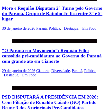
Moro e Requião Disputam 2° Turno pelo Governo
do Paraná. Grupo de Ratinho Jr. fica entre 3° e 5°
lugar
30 de janeiro de 2026
Paraná
,
Política
,
_Destaque
,
_Em Foco
Cianorte
“O Paraná em Movimento”: Requião Filho
consolida pré-candidatura ao Governo do Paraná
com grande ato em Cianorte
29 de janeiro de 2026
Cianorte
,
Diversidade
,
Paraná
,
Política
,
_Destaque
,
_Em Foco
Brasil
PSD DISPUTARÁ A PRESIDÊNCIA EM 2026:
Com Filiação de Ronaldo Caiado (GO) Partido
Reune 3 dos 5 principais Pré-Candidatos