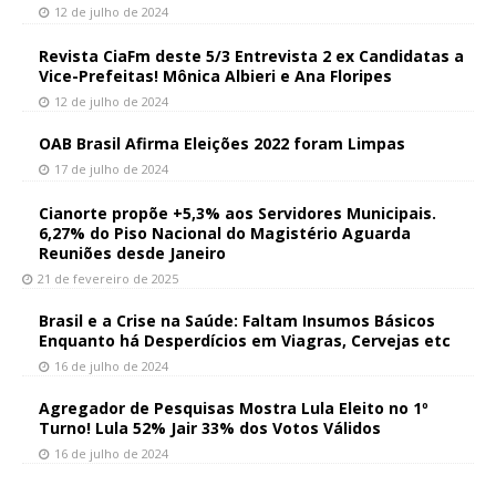
12 de julho de 2024
Revista CiaFm deste 5/3 Entrevista 2 ex Candidatas a
Vice-Prefeitas! Mônica Albieri e Ana Floripes
12 de julho de 2024
OAB Brasil Afirma Eleições 2022 foram Limpas
17 de julho de 2024
Cianorte propõe +5,3% aos Servidores Municipais.
6,27% do Piso Nacional do Magistério Aguarda
Reuniões desde Janeiro
21 de fevereiro de 2025
Brasil e a Crise na Saúde: Faltam Insumos Básicos
Enquanto há Desperdícios em Viagras, Cervejas etc
16 de julho de 2024
Agregador de Pesquisas Mostra Lula Eleito no 1º
Turno! Lula 52% Jair 33% dos Votos Válidos
16 de julho de 2024