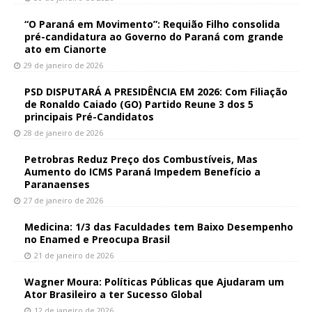
“O Paraná em Movimento”: Requião Filho consolida
pré-candidatura ao Governo do Paraná com grande
ato em Cianorte
29 de janeiro de 2026
PSD DISPUTARÁ A PRESIDÊNCIA EM 2026: Com Filiação
de Ronaldo Caiado (GO) Partido Reune 3 dos 5
principais Pré-Candidatos
28 de janeiro de 2026
Petrobras Reduz Preço dos Combustíveis, Mas
Aumento do ICMS Paraná Impedem Benefício a
Paranaenses
27 de janeiro de 2026
Medicina: 1/3 das Faculdades tem Baixo Desempenho
no Enamed e Preocupa Brasil
21 de janeiro de 2026
Wagner Moura: Políticas Públicas que Ajudaram um
Ator Brasileiro a ter Sucesso Global
12 de janeiro de 2026