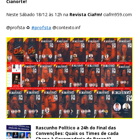
Cianorte!
Neste Sábado 18/12 às 12h na
Revista CiaFm!
ciafm959.com
@profsta ♻️
#profsta
@contexto.inf
Rascunho Político a 24h do Final das
Convenções: Quais os Times de cada
Chapa à Governadoria do Paraná?