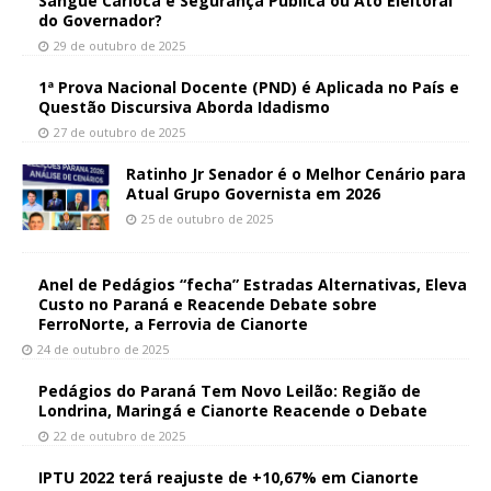
Sangue Carioca é Segurança Pública ou Ato Eleitoral
do Governador?
29 de outubro de 2025
1ª Prova Nacional Docente (PND) é Aplicada no País e
Questão Discursiva Aborda Idadismo
27 de outubro de 2025
Ratinho Jr Senador é o Melhor Cenário para
Atual Grupo Governista em 2026
25 de outubro de 2025
Anel de Pedágios “fecha” Estradas Alternativas, Eleva
Custo no Paraná e Reacende Debate sobre
FerroNorte, a Ferrovia de Cianorte
24 de outubro de 2025
Pedágios do Paraná Tem Novo Leilão: Região de
Londrina, Maringá e Cianorte Reacende o Debate
22 de outubro de 2025
IPTU 2022 terá reajuste de +10,67% em Cianorte